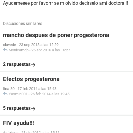
Ayudemeeee por favorrr se m olvido decirselo ami doctora!!!
Discusiones similares
mancho despues de poner progesterona
clavede
-
23 sep 2013 a las 12:29
Monicamgb
-
26 abr 2016 a las 16:27
2 respuestas
Efectos progesterona
tina-30
-
17 feb 2014 a las 15:43
Yasmin001
-
26 feb 2014 a las 19:45
5 respuestas
FIV ayuda!!!
Asfixiada
-
21 dic 2012 a las 15:11