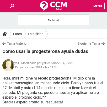
MENU
INICIO
FOROS
Foros
Esterilidad
SALUD
Tema Anterior
Siguiente Tema
Como usar la progesterona ayuda dudas
FAMILIA
yoli
- Modificado por yoli el 7/05/2014, 17:29
NUTRICIÓN
yoli -
7 may 2014 a las 21:33
Hola, mire mi gine m receto progesterona. M dijo k m la
BIENESTAR
aplike transvaginal en mi segundo ciclo. Pero ya paso fue el
27 de abril y asta el 14 de este mes no m tiene k venir el
SEXUALIDAD
periodo. Mi pregunta es: puedo empezar ya aplicarmela o
espero el proximo ciclo.??
Gracias espero pronto su respuesta!
GLOSARIO