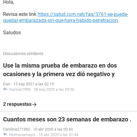
Hola,
Revisa este link
https://salud.ccm.net/faq/3761-se-puede-
quedar-embarazada-sin-que-haya-habido-penetracion
Saludos
Discusiones similares
Use la misma prueba de embarazo en dos
ocasiones y la primera vez dió negativo y
Dan
-
13 sep 2021 a las 02:19
marsan1990
-
28 sep 2023 a las 09:26
2 respuestas
Cuantos meses son 23 semanas de embarazo .
Carolina271992
-
10 abr 2020 a las 00:43
Hermanamayor
-
10 abr 2020 a las 01:44