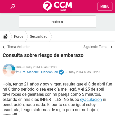
MENU
INICIO
FOROS
Foros
Sexualidad
SALUD
Tema Anterior
Siguiente Tema
Consulta sobre riesgo de embarazo
FAMILIA
reni
- 8 may 2014 a las 01:00
NUTRICIÓN
Dra. Marlene Huancahuari
-
8 may 2014 a las 01:29
Hola, tengo 21 años y soy virgen, resulta que el 8 de abril fue
BIENESTAR
mi último período, o sea ese día me llegó, y el 25 de abril
tuve roces de genitales con mi pareja como 5 minutos,
SEXUALIDAD
estando en mis dias INFERTILES. No hubo
eyaculacion
ni
penetración, nada nada. El punto es que igual estoy
asustada, tengo sintomas de regla pero no me baja :(
GLOSARIO
ayuda!!!