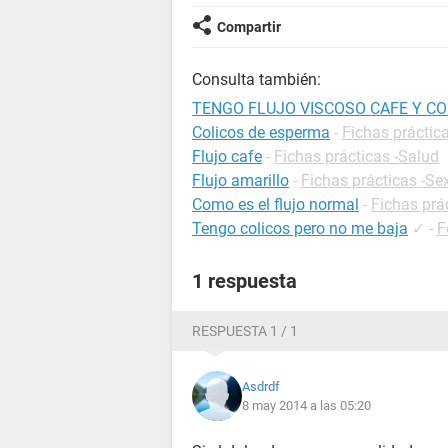
Compartir
Consulta también:
TENGO FLUJO VISCOSO CAFE Y CO
Colicos de esperma
-
Fichas práctica
Flujo cafe
-
Fichas prácticas -Salud
Flujo amarillo
-
Fichas prácticas -Se
Como es el flujo normal
-
Fichas prá
Tengo colicos pero no me baja
✓
-
F
1 respuesta
RESPUESTA 1 / 1
Asdrdf
8 may 2014 a las 05:20