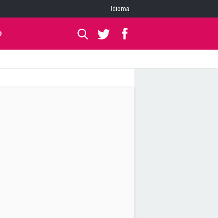
Idioma
O