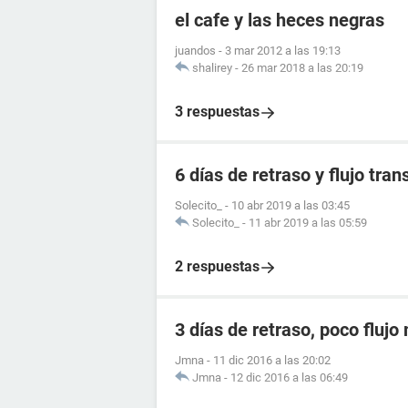
el cafe y las heces negras
juandos
-
3 mar 2012 a las 19:13
shalirey
-
26 mar 2018 a las 20:19
3 respuestas
6 días de retraso y flujo tra
Solecito_
-
10 abr 2019 a las 03:45
Solecito_
-
11 abr 2019 a las 05:59
2 respuestas
3 días de retraso, poco flujo
Jmna
-
11 dic 2016 a las 20:02
Jmna
-
12 dic 2016 a las 06:49