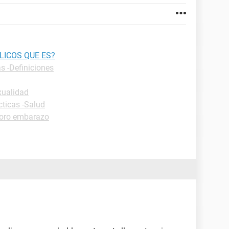
LICOS QUE ES?
s -Definiciones
xualidad
cticas -Salud
oro embarazo