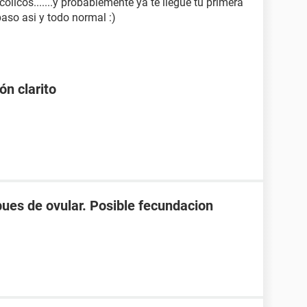
colicos.......y probablemente ya te llegue tu primera
aso asi y todo normal :)
ón clarito
spues de ovular. Posible fecundacion