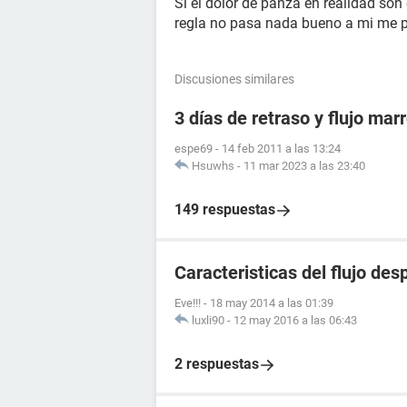
Si el dolor de panza en realidad son 
regla no pasa nada bueno a mi me p
Discusiones similares
3 días de retraso y flujo marr
espe69
-
14 feb 2011 a las 13:24
Hsuwhs
-
11 mar 2023 a las 23:40
149 respuestas
Caracteristicas del flujo de
Eve!!!
-
18 may 2014 a las 01:39
luxli90
-
12 may 2016 a las 06:43
2 respuestas