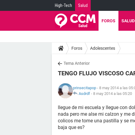
High-Tech
Salud
FOROS
SALUD
Foros
Adolescentes
Tema Anterior
TENGO FLUJO VISCOSO CAF
prinsecitapop
- 8 may 2014 a las 05:
Asdrdf
-
8 may 2014 a las 05:20
llegue de mi escuela y llegue con do
nada pero me alse mi calzon y me di 
colicos me tome una pastilla y se 
baja que es?