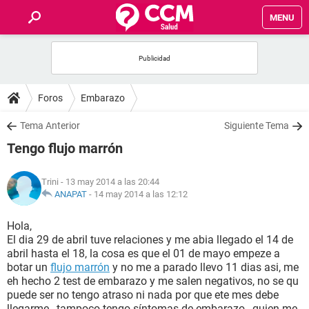
MENU
INICIO
FOROS
Foros
Embarazo
SALUD
Tema Anterior
Siguiente Tema
Tengo flujo marrón
FAMILIA
Trini
- 13 may 2014 a las 20:44
NUTRICIÓN
ANAPAT
-
14 may 2014 a las 12:12
Hola,
BIENESTAR
El dia 29 de abril tuve relaciones y me abia llegado el 14 de
abril hasta el 18, la cosa es que el 01 de mayo empeze a
SEXUALIDAD
botar un
flujo marrón
y no me a parado llevo 11 dias asi, me
eh hecho 2 test de embarazo y me salen negativos, no se qu
puede ser no tengo atraso ni nada por que ete mes debe
GLOSARIO
llegarme , tampoco tengo síntomas de embarazo , quien me