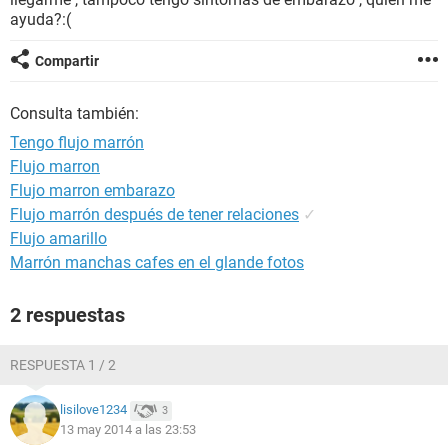
ayuda?:(
Compartir
Consulta también:
Tengo flujo marrón
Flujo marron
Flujo marron embarazo
Flujo marrón después de tener relaciones
✓
Flujo amarillo
Marrón manchas cafes en el glande fotos
2 respuestas
RESPUESTA 1 / 2
lisilove1234
3
13 may 2014 a las 23:53