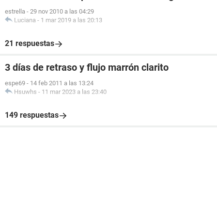
estrella
-
29 nov 2010 a las 04:29
Luciana
-
1 mar 2019 a las 20:13
21 respuestas
3 días de retraso y flujo marrón clarito
espe69
-
14 feb 2011 a las 13:24
Hsuwhs
-
11 mar 2023 a las 23:40
149 respuestas