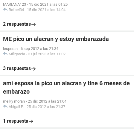
MARIANA123
-
15 dic 2021 a las 01:25
Rafael34
-
15 dic 2021 a las 14:04
2 respuestas
ME pico un alacran y estoy embarazada
lesperan
-
6 sep 2012 a las 21:34
Miligarcia
-
31 jul 2023 a las 11:02
3 respuestas
ami esposa la pico un alacran y tine 6 meses de
embarazo
melky moran
-
25 dic 2012 a las 21:04
Abigail P.
-
25 dic 2012 a las 21:37
1 respuesta