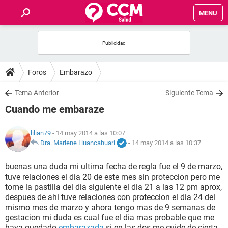
MENU
INICIO
FOROS
Foros
Embarazo
SALUD
Tema Anterior
Siguiente Tema
Cuando me embaraze
FAMILIA
lilian79
- 14 may 2014 a las 10:07
NUTRICIÓN
Dra. Marlene Huancahuari
-
14 may 2014 a las 10:37
buenas una duda mi ultima fecha de regla fue el 9 de marzo,
BIENESTAR
tuve relaciones el dia 20 de este mes sin proteccion pero me
tome la pastilla del dia siguiente el dia 21 a las 12 pm aprox,
SEXUALIDAD
despues de ahi tuve relaciones con proteccion el dia 24 del
mismo mes de marzo y ahora tengo mas de 9 semanas de
gestacion mi duda es cual fue el dia mas probable que me
GLOSARIO
haya quedado
embarazada
si en las dos me cuide de cierta