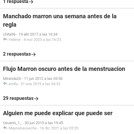
1 respuesta
Manchado marron una semana antes de la
regla
chita96
-
19 abr 2017 a las 16:34
Helene
-
4 nov 2023 a las 16:23
2 respuestas
Flujo Marron oscuro antes de la menstruacion
Miranda26
-
11 jun 2012 a las 05:56
emily
-
31 ene 2019 a las 04:32
29 respuestas
Alguien me puede explicar que puede ser
Usuario_1_
-
30 jun 2019 a las 19:45
Mayoskauseche
-
16 dic 2021 a las 03:20