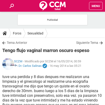
MENU
INICIO
FOROS
Foros
Sexualidad
SALUD
Tema Anterior
Siguiente Tema
Tengo flujo vaginal marron oscuro espeso
FAMILIA
SCZM
- Modificado por SCZM el 16/05/2014, 00:59
NUTRICIÓN
Dr. Carlos Salinas
-
16 may 2014 a las 05:21
tuve una perdida y 8 dias despues me realizaron una
BIENESTAR
limpieza y el ginecologo al realizarme una ecografia
transvaginal me dijo que tengo un quiste en el ovario
SEXUALIDAD
derecho de 30mm. bueno luego a los 5 dias de la limpieza
tuve intimidad con preservativo, solo esa vez. ya pasaron 10
dias de la vez que tuve intimidad y me ha estado viniendo
GLOSARIO
flujo marron oscuro espeso que se seca en mi ropa interior.