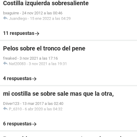
Costilla izquierda sobresaliente
bxaguirre
-
24 nov 2012 a las 00:46
Juandiego
-
15 ene 2022 a las 04:29
11 respuestas
Pelos sobre el tronco del pene
freaked
-
3 nov 2021 a las 17:16
Nat20083
-
3 nov 2021 a las 19:31
4 respuestas
mi costilla se sobre sale mas que la otra,
Diiver123
-
13 mar 2017 a las 02:40
P_6310
-
6 abr 2020 a las 04:32
6 respuestas