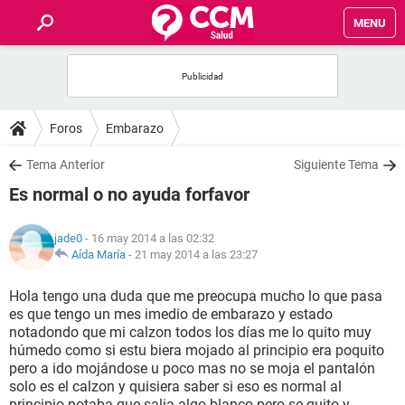
MENU
INICIO
FOROS
Foros
Embarazo
SALUD
Tema Anterior
Siguiente Tema
Es normal o no ayuda forfavor
FAMILIA
jade0
- 16 may 2014 a las 02:32
NUTRICIÓN
Aída María
-
21 may 2014 a las 23:27
Hola tengo una duda que me preocupa mucho lo que pasa
BIENESTAR
es que tengo un mes imedio de embarazo y estado
notadondo que mi calzon todos los días me lo quito muy
SEXUALIDAD
húmedo como si estu biera mojado al principio era poquito
pero a ido mojándose u poco mas no se moja el pantalón
solo es el calzon y quisiera saber si eso es normal al
GLOSARIO
principio notaba que salia algo blanco pero se quito y