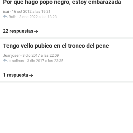
Por qué hago popo negro, estoy embarazada
isai
-
16 oct 2012 a las 19:21
Ruth
-
3 ene 2022 a las 13:23
22 respuestas
Tengo vello pubico en el tronco del pene
Juanjoser
-
3 dic 2017 a las 22:09
c-salinas
-
3 dic 2017 a las 23:35
1 respuesta