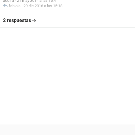
adolfa
-
21 may 2014 a las 15:41
fabiola
-
29 dic 2016 a las 15:18
2 respuestas