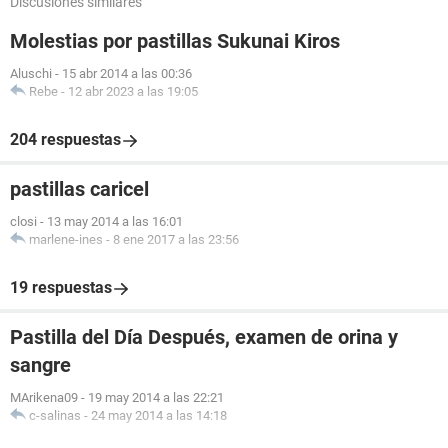
Discusiones similares
Molestias por pastillas Sukunai Kiros
Aluschi
-
15 abr 2014 a las 00:36
Rebe
-
12 abr 2023 a las 19:05
204 respuestas
pastillas caricel
closi
-
13 may 2014 a las 16:01
marlene-ines
-
8 ene 2017 a las 23:56
19 respuestas
Pastilla del Día Después, examen de orina y
sangre
MArikena09
-
19 may 2014 a las 22:21
c-salinas
-
24 may 2014 a las 14:18