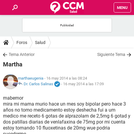
MENU
INICIO
FOROS
Foros
Salud
SALUD
Tema Anterior
Siguiente Tema
Martha
FAMILIA
marthaeugenia
- 16 may 2014 a las 08:24
NUTRICIÓN
Dr. Carlos Salinas
-
16 may 2014 a las 17:09
mabemor
BIENESTAR
mira mi mama murio hace un mes soy bipolar pero hace 3
años no tomo medicamento estoy deshecha fui a um
SEXUALIDAD
medico me receto 6 gotas de alprazolam de 2,5mg 6 gotad y
dos patillas diarias de venlafaxina de 75mg por mi cuenta
estoy tomando 10 fluoxetinas de 20mg wue podria
GLOSARIO
sucederme