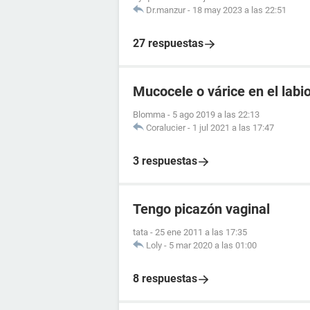
Dr.manzur
-
18 may 2023 a las 22:51
27 respuestas
Mucocele o várice en el labio
Blomma
-
5 ago 2019 a las 22:13
Coralucier
-
1 jul 2021 a las 17:47
3 respuestas
Tengo picazón vaginal
tata
-
25 ene 2011 a las 17:35
Loly
-
5 mar 2020 a las 01:00
8 respuestas