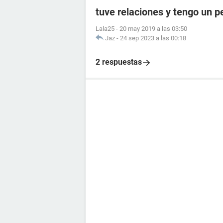
tuve relaciones y tengo un 
Lala25
-
20 may 2019 a las 03:50
Jaz
-
24 sep 2023 a las 00:18
2 respuestas