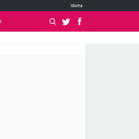
Idioma
O