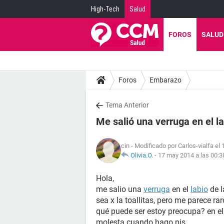
High-Tech
Salud
FOROS
SALUD
Foros
Embarazo
Tema Anterior
Me salió una verruga en el la
cin
- Modificado por Carlos-vialfa el
Olivia.O.
-
17 may 2014 a las 00:3
Hola,
me salio una
verruga
en el
labio
de 
sea x la toallitas, pero me parece rar
qué puede ser estoy preocupa? en el
molesta cuando hago pis.