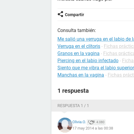
Compartir
Consulta también:
Me salió una verruga en el labio de 
Verruga en el clítoris
-
Fichas prácti
Granos en la vagina
-
Fichas práctic
Piercing en el labio infectado
-
Ficha
Siento que me vibra el labio superior
Manchas en la vagina
-
Fichas práct
1 respuesta
RESPUESTA 1 / 1
Olivia.O.
4.080
17 may 2014 a las 00:38