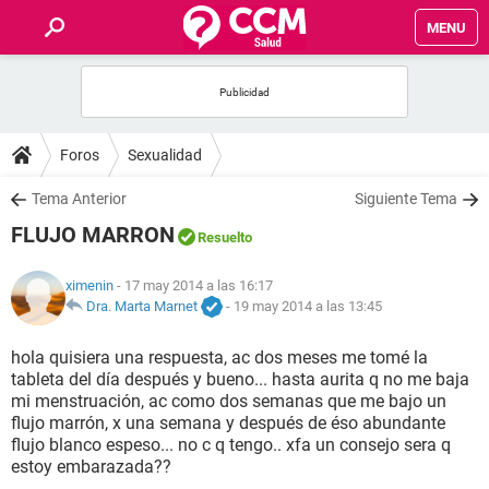
MENU
INICIO
FOROS
Foros
Sexualidad
SALUD
Tema Anterior
Siguiente Tema
FLUJO MARRON
Resuelto
FAMILIA
ximenin
- 17 may 2014 a las 16:17
NUTRICIÓN
Dra. Marta Marnet
-
19 may 2014 a las 13:45
hola quisiera una respuesta, ac dos meses me tomé la
BIENESTAR
tableta del día después y bueno... hasta aurita q no me baja
mi menstruación, ac como dos semanas que me bajo un
SEXUALIDAD
flujo marrón, x una semana y después de éso abundante
flujo blanco espeso... no c q tengo.. xfa un consejo sera q
estoy embarazada??
GLOSARIO