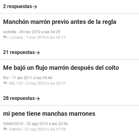
2 respuestas
Manchón marrón previo antes de la regla
estrella
-
29 nov 2010 a las 04:29
Luciana
-
1 mar 2019 a las 20:13
21 respuestas
Me bajó un flujo marrón después del coito
flor
-
17 abr 2011 a las 05:44
Mil_123
-
2 may 2019 a las 02:31
28 respuestas
mi pene tiene manchas marrones
IGNACIO10
-
22 ago 2013 a las 22:56
Gabriel
-
27 sep 2023 a las 07:59