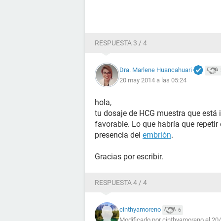
RESPUESTA 3 / 4
Dra. Marlene Huancahuari
20 may 2014 a las 05:24
hola,
tu dosaje de HCG muestra que está i
favorable. Lo que habría que repetir
presencia del
embrión
.
Gracias por escribir.
RESPUESTA 4 / 4
cinthyamoreno
6
Modificado por cinthyamoreno el 20