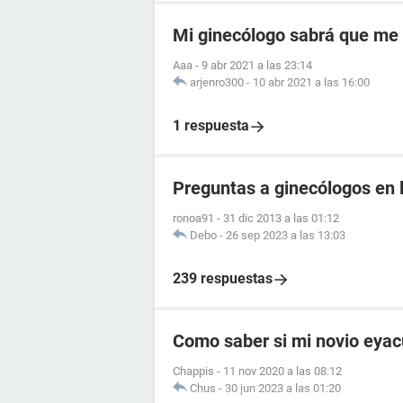
Mi ginecólogo sabrá que me
Aaa
-
9 abr 2021 a las 23:14
arjenro300
-
10 abr 2021 a las 16:00
1 respuesta
Preguntas a ginecólogos en l
ronoa91
-
31 dic 2013 a las 01:12
Debo
-
26 sep 2023 a las 13:03
239 respuestas
Como saber si mi novio eyac
Chappis
-
11 nov 2020 a las 08:12
Chus
-
30 jun 2023 a las 01:20