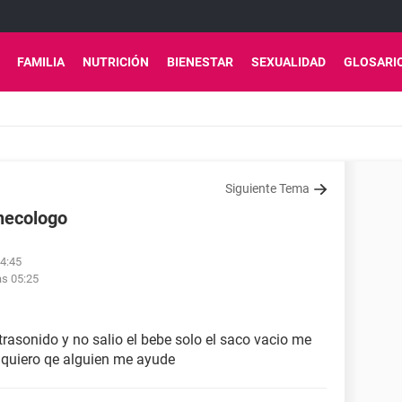
FAMILIA
NUTRICIÓN
BIENESTAR
SEXUALIDAD
GLOSARI
Siguiente Tema
necologo
04:45
as 05:25
trasonido y no salio el bebe solo el saco vacio me
 quiero qe alguien me ayude