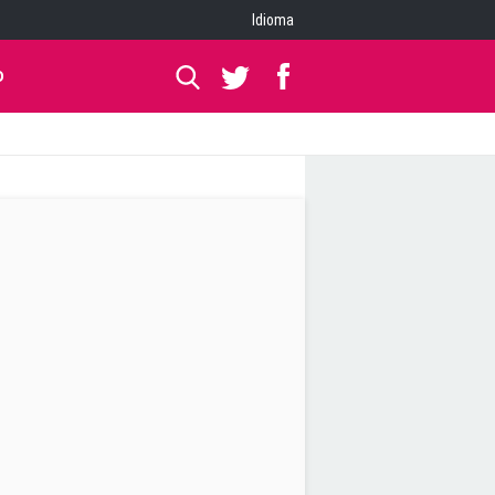
Idioma
O