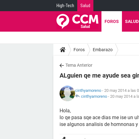
High-Tech
Salud
FOROS
SALUD
Foros
Embarazo
Tema Anterior
ALguien qe me ayude sea gi
cinthyamoreno
- 20 may 2014 a las 
cinthyamoreno
-
20 may 2014 a l
Hola,
lo qe pasa sqe ace dias me ise un ul
ise algunos analisis de homnonas y