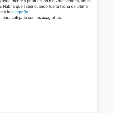
s
usualmente a partir de las 6 o 7ma semana, antes
o. Habría que saber cuándo fue tu fecha de última
etir la
ecografía
.
para cotejarlo con las ecografías.