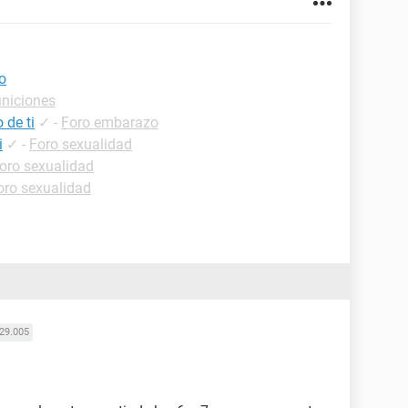
o
iniciones
 de ti
✓
-
Foro embarazo
i
✓
-
Foro sexualidad
oro sexualidad
oro sexualidad
29.005