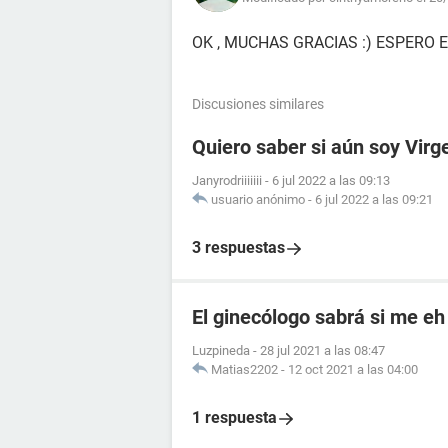
OK , MUCHAS GRACIAS :) ESPERO 
Discusiones similares
Quiero saber si aún soy Virg
Janyrodriiiiiii
-
6 jul 2022 a las 09:13
usuario anónimo
-
6 jul 2022 a las 09:21
3 respuestas
El ginecólogo sabrá si me e
Luzpineda
-
28 jul 2021 a las 08:47
Matias2202
-
12 oct 2021 a las 04:00
1 respuesta