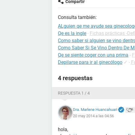
Compartir
Consulta también:
ALguien qe me ayude sea ginecolog
Qe es la ingle
-
Fichas prácticas -Def
Como saber si alguien se vino dentro
Como Saber Si Se Vino Dentro De M
Qe se siente coger con una prima
-
F
Depilarse para ir al ginecólogo
✓
-
F
4 respuestas
RESPUESTA 1 / 4
Dra. Marlene Huancahuari
20 may 2014 a las 04:56
hola,