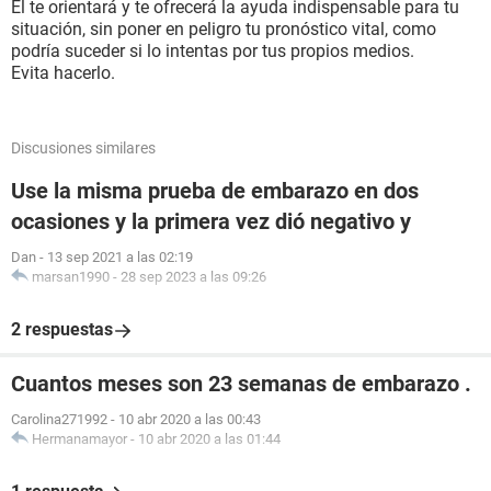
Él te orientará y te ofrecerá la ayuda indispensable para tu
situación, sin poner en peligro tu pronóstico vital, como
podría suceder si lo intentas por tus propios medios.
Evita hacerlo.
Discusiones similares
Use la misma prueba de embarazo en dos
ocasiones y la primera vez dió negativo y
Dan
-
13 sep 2021 a las 02:19
marsan1990
-
28 sep 2023 a las 09:26
2 respuestas
Cuantos meses son 23 semanas de embarazo .
Carolina271992
-
10 abr 2020 a las 00:43
Hermanamayor
-
10 abr 2020 a las 01:44