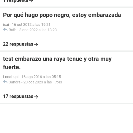
1 respuesta
Por qué hago popo negro, estoy embarazada
isai
-
16 oct 2012 a las 19:21
Ruth
-
3 ene 2022 a las 13:23
22 respuestas
test embarazo una raya tenue y otra muy
fuerte.
LocaLupi
-
16 ago 2016 a las 05:15
Sandra
-
20 oct 2023 a las 17:43
17 respuestas