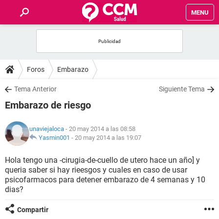
MENU
INICIO
FOROS
Foros
Embarazo
SALUD
Tema Anterior
Siguiente Tema
Embarazo de riesgo
FAMILIA
unaviejaloca
- 20 may 2014 a las 08:58
NUTRICIÓN
Yasmin001
-
20 may 2014 a las 19:07
Hola tengo una -cirugia-de-cuello de utero hace un año] y
BIENESTAR
queria saber si hay rieesgos y cuales en caso de usar
psicofarmacos para detener embarazo de 4 semanas y 10
SEXUALIDAD
dias?
Compartir
GLOSARIO