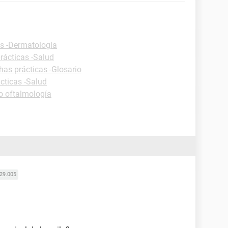
as -Dermatología
rácticas -Salud
has prácticas -Glosario
cticas -Salud
o oftalmología
29.005