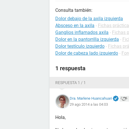
Consulta también:
Dolor debajo de la axila izquierda
Absceso en la axila
-
Fichas práctic
Ganglios inflamados axila
-
Fichas p
Dolor en la pantorrilla izquierda
-
Fic
Dolor testículo izquierdo
-
Fichas prá
Dolor de cabeza lado izquierdo
-
For
1 respuesta
RESPUESTA 1 / 1
Dra. Marlene Huancahuari
29 ago 2014 a las 04:03
Hola,