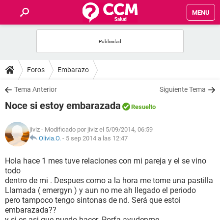
MENU
INICIO
FOROS
Foros
Embarazo
SALUD
Tema Anterior
Siguiente Tema
Noce si estoy embarazada
Resuelto
FAMILIA
jiviz
- Modificado por jiviz el 5/09/2014, 06:59
NUTRICIÓN
Olivia.O.
-
5 sep 2014 a las 12:47
Hola hace 1 mes tuve relaciones con mi pareja y el se vino
BIENESTAR
todo
dentro de mi . Despues como a la hora me tome una pastilla
SEXUALIDAD
Llamada ( emergyn ) y aun no me ah llegado el periodo
pero tampoco tengo sintonas de nd. Será que estoi
embarazada??
GLOSARIO
y si es asi que puedo hacer. Porfa ayudenme