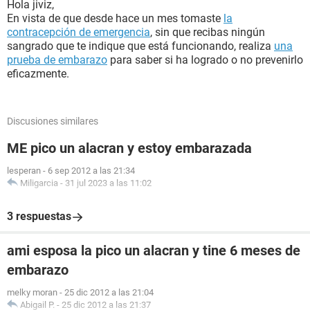
Hola jiviz,
En vista de que desde hace un mes tomaste
la
contracepción de emergencia
, sin que recibas ningún
sangrado que te indique que está funcionando, realiza
una
prueba de embarazo
para saber si ha logrado o no prevenirlo
eficazmente.
Discusiones similares
ME pico un alacran y estoy embarazada
lesperan
-
6 sep 2012 a las 21:34
Miligarcia
-
31 jul 2023 a las 11:02
3 respuestas
ami esposa la pico un alacran y tine 6 meses de
embarazo
melky moran
-
25 dic 2012 a las 21:04
Abigail P.
-
25 dic 2012 a las 21:37