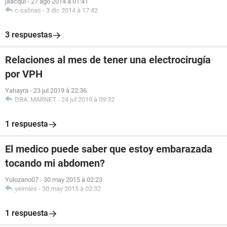
jaacqui
-
27 ago 2014 à 01:41
c-salinas
-
3 dic 2014 à 17:42
3 respuestas
Relaciones al mes de tener una electrocirugía
por VPH
Yahayra
-
23 jul 2019 à 22:36
DRA. MARNET
-
24 jul 2019 à 09:32
1 respuesta
El medico puede saber que estoy embarazada
tocando mi abdomen?
Yulozano07
-
30 may 2015 à 02:23
yeimies
-
30 may 2015 à 02:32
1 respuesta