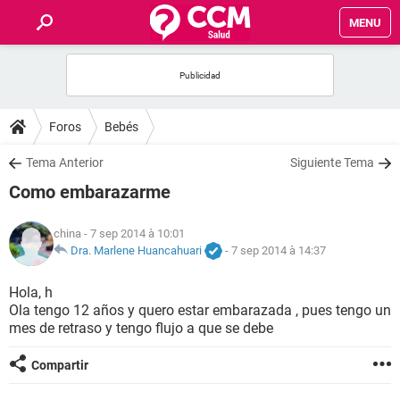
MENU
INICIO
FORUMS
Foros
Bebés
SALUD
Tema Anterior
Siguiente Tema
Como embarazarme
FAMILIA
china
- 7 sep 2014 à 10:01
NUTRICIÓN
Dra. Marlene Huancahuari
-
7 sep 2014 à 14:37
Hola, h
BIENESTAR
Ola tengo 12 años y quero estar embarazada , pues tengo un
mes de retraso y tengo flujo a que se debe
SEXUALIDAD
Compartir
GLOSARIO