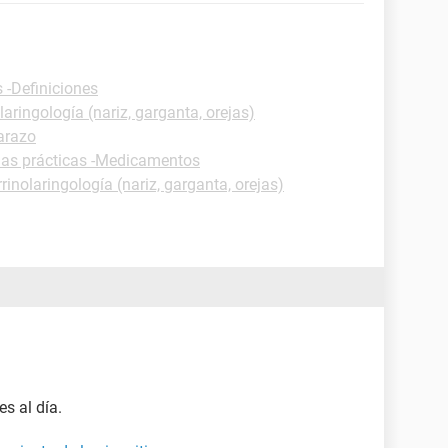
 -Definiciones
laringología (nariz, garganta, orejas)
arazo
has prácticas -Medicamentos
rinolaringología (nariz, garganta, orejas)
s al día.