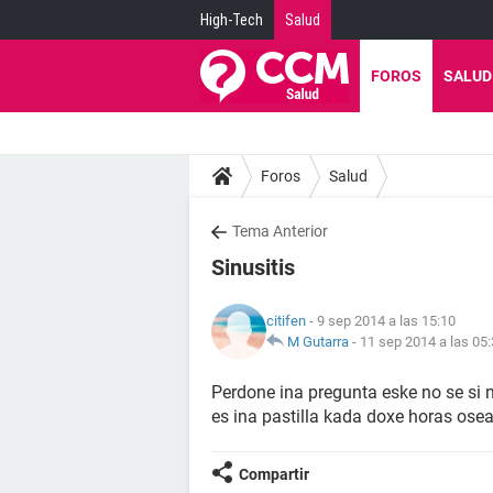
High-Tech
Salud
FOROS
SALUD
Foros
Salud
Tema Anterior
Sinusitis
citifen
- 9 sep 2014 a las 15:10
M Gutarra
-
11 sep 2014 a las 05
Perdone ina pregunta eske no se si 
es ina pastilla kada doxe horas ose
Compartir