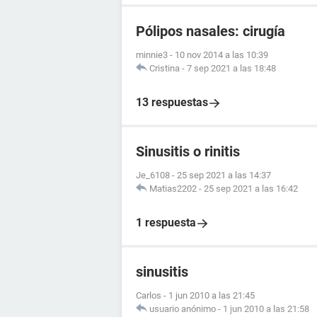
Pólipos nasales: cirugía
minnie3
-
10 nov 2014 a las 10:39
Cristina
-
7 sep 2021 a las 18:48
13 respuestas
Sinusitis o rinitis
Je_6108
-
25 sep 2021 a las 14:37
Matias2202
-
25 sep 2021 a las 16:42
1 respuesta
sinusitis
Carlos
-
1 jun 2010 a las 21:45
usuario anónimo
-
1 jun 2010 a las 21:58