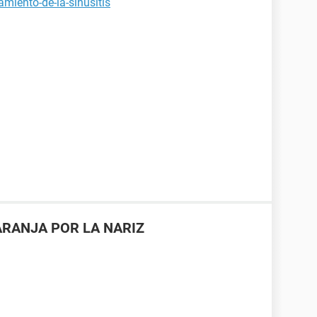
miento-de-la-sinusitis
ARANJA POR LA NARIZ