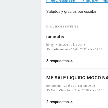
https://salud.ccm.net/faq/6260-trata
Saludos y gracias por escribir!
Discusiones similares
sinusitis
bindy
-
4 dic 2011 a las 03:16
marlene-ines
-
16 dic 2011 a las 02:33
3 respuestas
ME SALE LIQUIDO MOCO N
mireantxus
-
23 dic 2015 a las 09:25
NormaSanchez
-
7 feb 2018 a las 00:35
2 respuestas