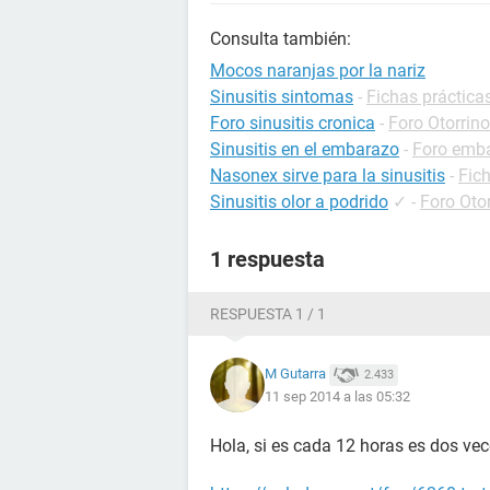
Consulta también:
Mocos naranjas por la nariz
Sinusitis sintomas
-
Fichas prácticas
Foro sinusitis cronica
-
Foro Otorrino
Sinusitis en el embarazo
-
Foro emb
Nasonex sirve para la sinusitis
-
Fic
Sinusitis olor a podrido
✓
-
Foro Otor
1 respuesta
RESPUESTA 1 / 1
M Gutarra
2.433
11 sep 2014 a las 05:32
Hola, si es cada 12 horas es dos vece