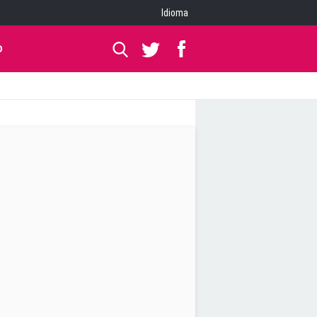
Idioma
O