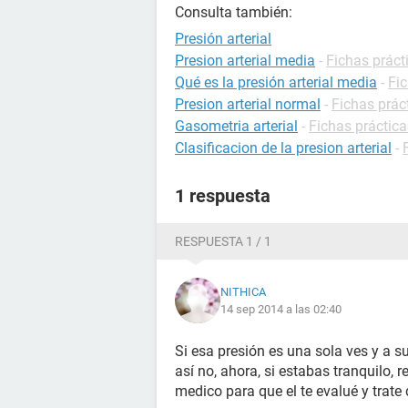
Consulta también:
Presión arterial
Presion arterial media
-
Fichas práct
Qué es la presión arterial media
-
Fic
Presion arterial normal
-
Fichas prác
Gasometria arterial
-
Fichas práctica
Clasificacion de la presion arterial
-
1 respuesta
RESPUESTA 1 / 1
NITHICA
14 sep 2014 a las 02:40
Si esa presión es una sola ves y a su 
así no, ahora, si estabas tranquilo, 
medico para que el te evalué y trat