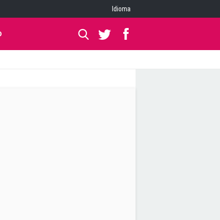
Idioma
O