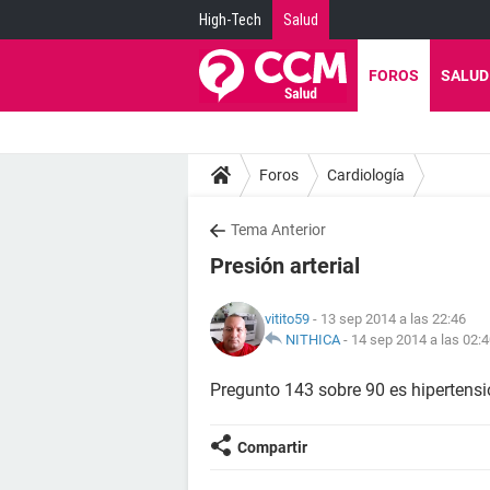
High-Tech
Salud
FOROS
SALUD
Foros
Cardiología
Tema Anterior
Presión arterial
vitito59
- 13 sep 2014 a las 22:46
NITHICA
-
14 sep 2014 a las 02:
Pregunto 143 sobre 90 es hipertension.
Compartir