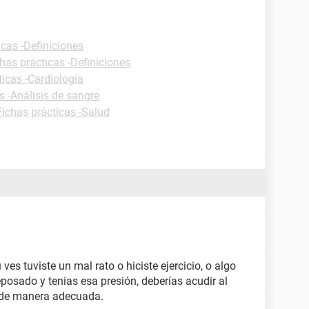
icas -Definiciones
has prácticas -Definiciones
ticas -Cardiología
s -Análisis de sangre
Fichas prácticas -Salud
ves tuviste un mal rato o hiciste ejercicio, o algo
reposado y tenias esa presión, deberías acudir al
e de manera adecuada.