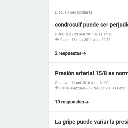
Discusiones similares
condrosulf puede ser perjudi
DOLORES
-
29 mar 2011 a las 14:13
Capri
-
18 may 2011 a las 20:22
2 respuestas
Presión arterial 15/8 es nor
Gustavo
-
11 oct 2010 a las 14:00
Renevalenzuela
-
17 feb 2019 a las 04:31
10 respuestas
La gripe puede variar la presi