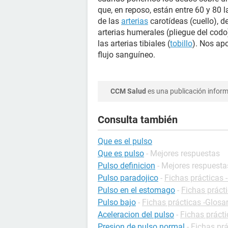
que, en reposo, están entre 60 y 80 
de las
arterias
carotídeas (cuello), d
arterias humerales (pliegue del codo),
las arterias tibiales (
tobillo
). Nos ap
flujo sanguíneo.
CCM Salud
es una publicación informa
Consulta también
Que es el pulso
Que es pulso
- Mejores respuestas
Pulso definicion
- Mejores respuesta
Pulso paradojico
-
Fichas prácticas 
Pulso en el estomago
-
Fichas prácti
Pulso bajo
-
Fichas prácticas -Glosar
Aceleracion del pulso
-
Fichas prácti
Presion de pulso normal
-
Fichas prá