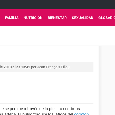
FAMILIA
NUTRICIÓN
BIENESTAR
SEXUALIDAD
GLOSARI
e 2013 a las 13:42
por
Jean-François Pillou
.
que se percibe a través de la piel. Lo sentimos
arteria. El pulso traduce los latidos del
corazón