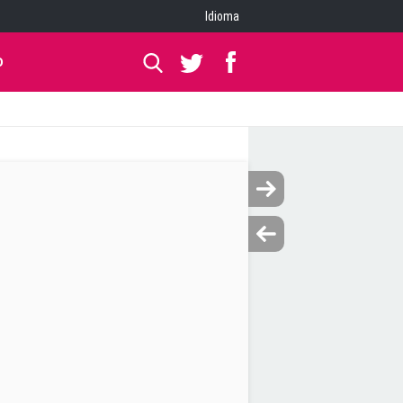
Idioma
O