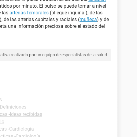
latidos por minuto. El pulso se puede tomar a nivel
e las
arterias femorales
(pliegue inguinal), de las
 de las arterias cubitales y radiales (
muñeca
) y de
orta una información preciosa sobre el estado del
tiva realizada por un equipo de especialistas de la salud.
s
-Definiciones
cas -Ideas recibidas
io
cas -Cardiología
cticas -Cardiología