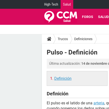
High-Tech
Salud
FOROS
SALUD
Trucos
Definiciones
Pulso - Definición
Última actualización:
14 de noviembre d
Definición
Definición
El pulso es el latido de una
arteria
, 
cuando ponemos los dedos sobre una 