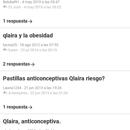
Belubel91
-
4 may 2019 a las 05:47
Dr.Josh
-
4 may 2019 a las 06:02
1 respuesta
qlaira y la obesidad
lucina25
-
18 ago 2012 a las 07:55
karen
-
23 jul 2014 a las 00:19
2 respuestas
Pastillas anticonceptivas Qlaira riesgo?
Launa1234
-
21 jun 2013 a las 19:26
A.Herquinio
-
22 jun 2013 a las 01:04
1 respuesta
Qlaira, anticonceptiva.