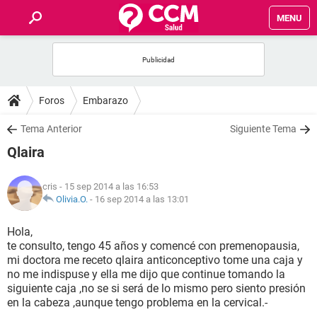
MENU
INICIO
FOROS
Foros
Embarazo
SALUD
Tema Anterior
Siguiente Tema
Qlaira
FAMILIA
cris
- 15 sep 2014 a las 16:53
NUTRICIÓN
Olivia.O.
-
16 sep 2014 a las 13:01
Hola,
BIENESTAR
te consulto, tengo 45 años y comencé con premenopausia,
mi doctora me receto qlaira anticonceptivo tome una caja y
SEXUALIDAD
no me indispuse y ella me dijo que continue tomando la
siguiente caja ,no se si será de lo mismo pero siento presión
en la cabeza ,aunque tengo problema en la cervical.-
GLOSARIO