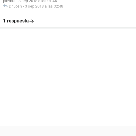
plcvbrs
-
3 sep 2018 a las 01:44
Dr.Josh
-
3 sep 2018 a las 02:48
1 respuesta