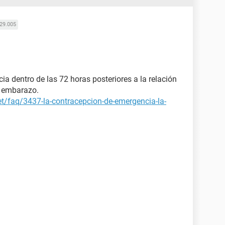
29.005
ia dentro de las 72 horas posteriores a la relación
e embarazo.
et/faq/3437-la-contracepcion-de-emergencia-la-