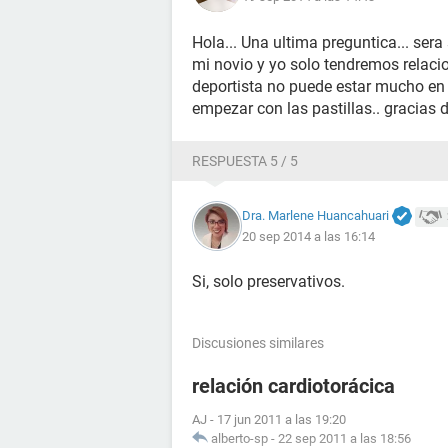
Hola... Una ultima preguntica... sera
mi novio y yo solo tendremos relac
deportista no puede estar mucho en 
empezar con las pastillas.. gracias 
RESPUESTA 5 / 5
Dra. Marlene Huancahuari
20 sep 2014 a las 16:14
Si, solo preservativos.
Discusiones similares
relación cardiotorácica
AJ
-
17 jun 2011 a las 19:20
alberto-sp
-
22 sep 2011 a las 18:56