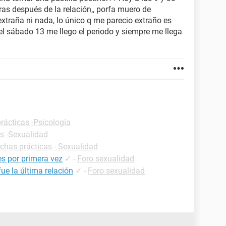
ras después de la relación,, porfa muero de
extraña ni nada, lo único q me parecio extraño es
 el sábado 13 me llego el periodo y siempre me llega
rácticas -Psicología
as -Sexualidad
ichas prácticas - Sexualidad
s por primera vez
✓
-
Foro sexualidad
e la última relación
✓
-
Foro sexualidad