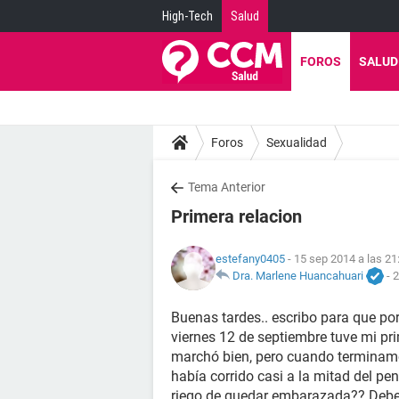
High-Tech
Salud
FOROS
SALUD
Foros
Sexualidad
Tema Anterior
Primera relacion
estefany0405
- 15 sep 2014 a las 21
Dra. Marlene Huancahuari
-
2
Buenas tardes.. escribo para que po
viernes 12 de septiembre tuve mi pr
marchó bien, pero cuando terminamo
había corrido casi a la mitad del pene
riego de quedar embarazada?? Deberí