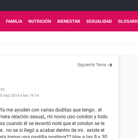
FAMILIA
NUTRICIÓN
BIENESTAR
SEXUALIDAD
GLOSARI
Siguiente Tema
:53
0 sep 2014 a las 16:14
rfa me ayuden con varias duditas que tengo.. el
imera relación sexual,, mi novio uso condon y todo
s cuando él se levantó noté que el condon se le
.. no se si llegó a acabar dentro de mi.. existe el
a tomar una pastilla postinor?? Hoy a las 9 y 30