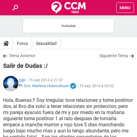
MENU
INICIO
FORUMS
Foros
Sexualidad
SALUD
Tema Anterior
Siguiente Tema
Salir de Dudas :/
FAMILIA
zjgb
- 15 sep 2014 à 21:57
NUTRICIÓN
Dra. Marlene Huancahuari
-
19 sep 2014 à 03:32
Hola, Buenas.!! Soy irregular, tuve relaciones y tome postinor
BIENESTAR
dos, al 8vo dia volvi a tener relaciones sin proteccion, pero
mi pareja eyaculo fuera de mi y por miedo en la mañana
SEXUALIDAD
siguiente tome postinor 1 al rato despues de tomarla
empece a manche marron y rojo tuve 5 dias manchando
luego bajo mucho mas y aun lo tengo abundante, pero me
GLOSARIO
he sentido fatal... Son los efectos secundarios de las