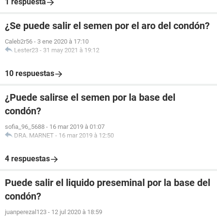
1 respuesta
¿Se puede salir el semen por el aro del condón?
Caleb2r56
-
3 ene 2020 à 17:10
Lester23
-
31 may 2021 à 19:12
10 respuestas
¿Puede salirse el semen por la base del
condón?
sofia_96_5688
-
16 mar 2019 à 01:07
DRA. MARNET
-
16 mar 2019 à 12:50
4 respuestas
Puede salir el liquido preseminal por la base del
condón?
juanperezal123
-
12 jul 2020 à 18:59