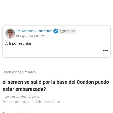
Dra. Marlene Huancahuari
29.005
19 sep 2014 à 03:32
A ti por escribir
Discusiones similares
el semen se salió por la base del Condon puedo
estar embarazada?
me2
-
13 feb 2020 à 21:09
Hermanamayor
-
13 feb 2020 à 23:16