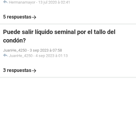
Hermanamayor
-
13 jul 2020 à 02:41
5 respuestas
Puede salir líquido seminal por el tallo del
condón?
JuanHe_4250
-
3 sep 2023 à 07:58
JuanHe_4250
-
4 sep 2023 à 01:13
3 respuestas