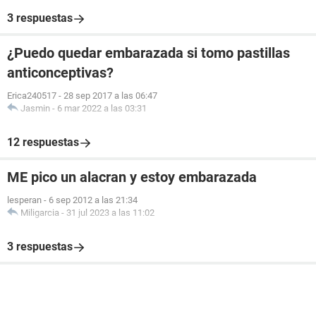
3 respuestas
¿Puedo quedar embarazada si tomo pastillas
anticonceptivas?
Erica240517
-
28 sep 2017 a las 06:47
Jasmin
-
6 mar 2022 a las 03:31
12 respuestas
ME pico un alacran y estoy embarazada
lesperan
-
6 sep 2012 a las 21:34
Miligarcia
-
31 jul 2023 a las 11:02
3 respuestas