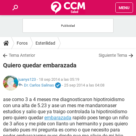
MENU
INICIO
FOROS
Foros
Esterilidad
SALUD
Tema Anterior
Siguiente Tema
Quiero quedar embarazada
FAMILIA
juanys123
- 18 sep 2014 a las 05:19
NUTRICIÓN
Dr. Carlos Salinas
-
25 sep 2014 a las 04:08
ase como 3 a 4 meses me diagnosticaron hipotiroidismo
BIENESTAR
con una alta de 5.23 y ase un mes me mandaronaser
estudios y salio que ya traigo controlada la hipotiroidismo
SEXUALIDAD
pero quiero quedar
embarazada
rapido poes tengo un niño
de 3 años y me pide con llanto un hermanito y pues quiero
darselo pues mi pregunta es como o que necesito para
GLOSARIO
poder embarazarme pues desde que me alivie de mi hijo