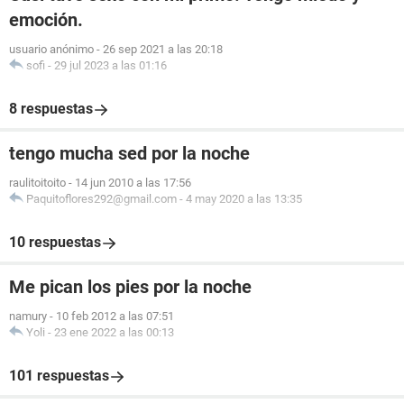
emoción.
usuario anónimo
-
26 sep 2021 a las 20:18
sofi
-
29 jul 2023 a las 01:16
8 respuestas
tengo mucha sed por la noche
raulitoitoito
-
14 jun 2010 a las 17:56
Paquitoflores292@gmail.com
-
4 may 2020 a las 13:35
10 respuestas
Me pican los pies por la noche
namury
-
10 feb 2012 a las 07:51
Yoli
-
23 ene 2022 a las 00:13
101 respuestas