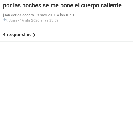
por las noches se me pone el cuerpo caliente
juan carlos acosta
-
8 may 2013 a las 01:10
Juan
-
16 abr 2020 a las 23:59
4 respuestas