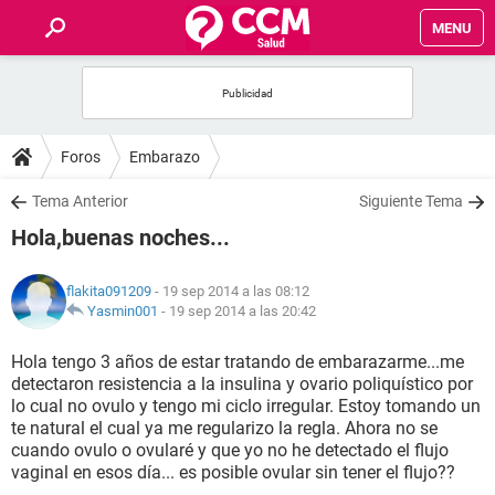
MENU
INICIO
FOROS
Foros
Embarazo
SALUD
Tema Anterior
Siguiente Tema
Hola,buenas noches...
FAMILIA
flakita091209
- 19 sep 2014 a las 08:12
NUTRICIÓN
Yasmin001
-
19 sep 2014 a las 20:42
Hola tengo 3 años de estar tratando de embarazarme...me
BIENESTAR
detectaron resistencia a la insulina y ovario poliquístico por
lo cual no ovulo y tengo mi ciclo irregular. Estoy tomando un
SEXUALIDAD
te natural el cual ya me regularizo la regla. Ahora no se
cuando ovulo o ovularé y que yo no he detectado el flujo
vaginal en esos día... es posible ovular sin tener el flujo??
GLOSARIO