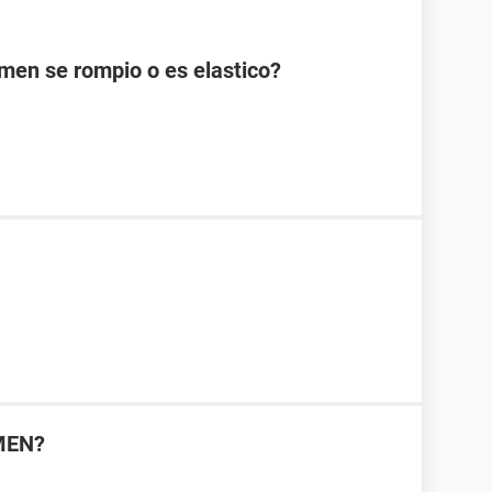
men se rompio o es elastico?
1
MEN?