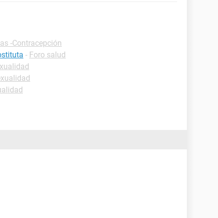
cas -Contracepción
stituta
-
Foro salud
xualidad
exualidad
ualidad