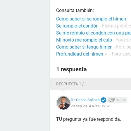
Consulta también:
Como saber si se rompio el himen
Se rompio el condón
-
Fichas prácti
Se me rompio el condon con una pro
Mi novio me rompio el culo
-
Foro se
Como saber si tengo himen
-
Foro s
Profundidad del himen
✓
-
Foro sex
1 respuesta
RESPUESTA 1 / 1
Dr. Carlos Salinas
16.108
20 sep 2014 a las 06:32
TU pregunta ya fue respondida.