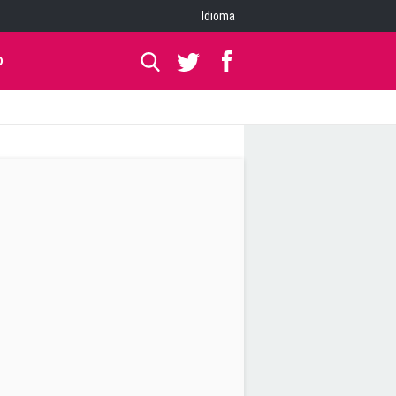
Idioma
O