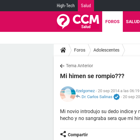
High-Tech
Salud
FOROS
SALUD
Foros
Adolescentes
Tema Anterior
Mi himen se rompio???
itzelgomez
- 20 sep 2014 a las 06:19
Dr. Carlos Salinas
-
20 sep 20
Mi novio introdujo su dedo indice y 
hecho y no sangraba sera que mi h
Compartir