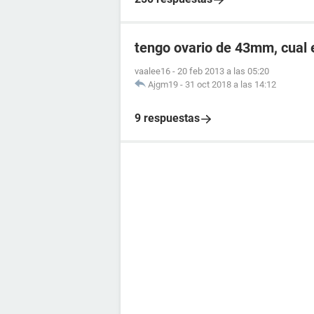
tengo ovario de 43mm, cual 
vaalee16
-
20 feb 2013 a las 05:20
Ajgm19
-
31 oct 2018 a las 14:12
9 respuestas