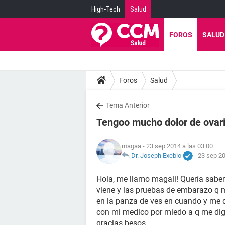
High-Tech
Salud
FOROS
SALUD
Foros
Salud
Tema Anterior
Tengoo mucho dolor de ovar
magaa
- 23 sep 2014 a las 03:00
Dr. Joseph Exebio
-
23 sep 20
Hola, me llamo magali! Quería sabe
viene y las pruebas de embarazo q 
en la panza de ves en cuando y me d
con mi medico por miedo a q me di
gracias besos