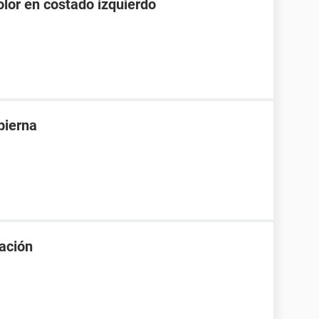
olor en costado izquierdo
pierna
uación