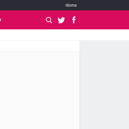
Idioma
O