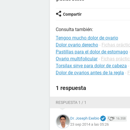
Compartir
Consulta también:
Tengoo mucho dolor de ovario
Dolor ovario derecho
-
Fichas prácti
Pastillas para el dolor de estomago
Ovario multifolicular
-
Fichas práctic
Torsilax sirve para dolor de cabeza
Dolor de ovarios antes de la regla
-
F
1 respuesta
RESPUESTA 1 / 1
Dr. Joseph Exebio
16.358
23 sep 2014 a las 05:26