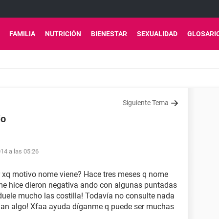
FAMILIA
NUTRICIÓN
BIENESTAR
SEXUALIDAD
GLOSARI
Siguiente Tema
io
14 a las 05:26
r xq motivo nome viene? Hace tres meses q nome
me hice dieron negativa ando con algunas puntadas
uele mucho las costilla! Todavía no consulte nada
gan algo! Xfaa ayuda díganme q puede ser muchas