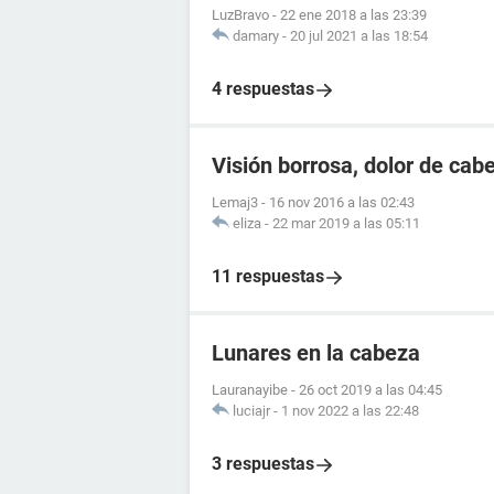
LuzBravo
-
22 ene 2018 a las 23:39
damary
-
20 jul 2021 a las 18:54
4 respuestas
Visión borrosa, dolor de cab
Lemaj3
-
16 nov 2016 a las 02:43
eliza
-
22 mar 2019 a las 05:11
11 respuestas
Lunares en la cabeza
Lauranayibe
-
26 oct 2019 a las 04:45
luciajr
-
1 nov 2022 a las 22:48
3 respuestas