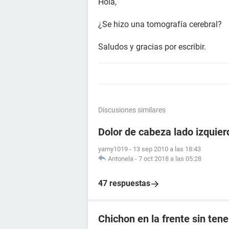
Hola,
¿Se hizo una tomografía cerebral?
Saludos y gracias por escribir.
Discusiones similares
Dolor de cabeza lado izquier
yamy1019
-
13 sep 2010 a las 18:43
Antonela
-
7 oct 2018 a las 05:28
47 respuestas
Chichon en la frente sin tene