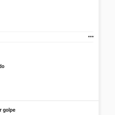
do
r golpe