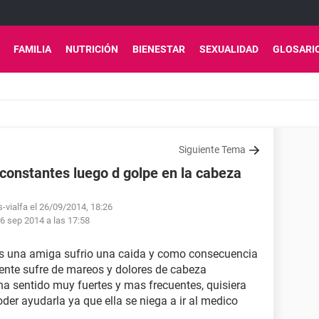
FAMILIA
NUTRICIÓN
BIENESTAR
SEXUALIDAD
GLOSARI
Siguiente Tema
constantes luego d golpe en la cabeza
s-vialfa el 26/09/2014, 18:26
6 sep 2014 a las 17:58
s una amiga sufrio una caida y como consecuencia
ente sufre de mareos y dolores de cabeza
ha sentido muy fuertes y mas frecuentes, quisiera
der ayudarla ya que ella se niega a ir al medico