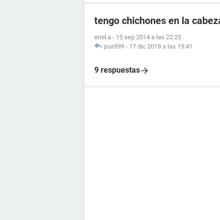
tengo chichones en la cabez
emil.a
-
15 sep 2014 a las 22:25
pua999
-
17 dic 2019 a las 19:41
9 respuestas