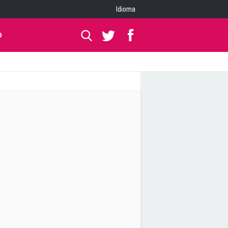
Idioma
O