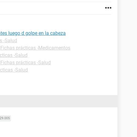
tes luego d golpe en la cabeza
s -Salud
-
Fichas prácticas -Medicamentos
cticas -Salud
-
Fichas prácticas -Salud
cticas -Salud
29.005