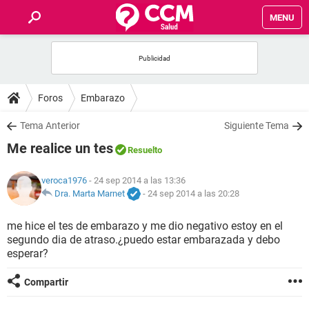
MENU
INICIO
FOROS
Foros
Embarazo
SALUD
Tema Anterior
Siguiente Tema
Me realice un tes
Resuelto
FAMILIA
veroca1976
- 24 sep 2014 a las 13:36
NUTRICIÓN
Dra. Marta Marnet
-
24 sep 2014 a las 20:28
me hice el tes de embarazo y me dio negativo estoy en el
BIENESTAR
segundo dia de atraso.¿puedo estar embarazada y debo
esperar?
SEXUALIDAD
Compartir
GLOSARIO