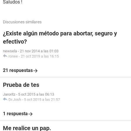
Saludos !
Discusiones similares
¿Existe algún método para abortar, seguro y
efectivo?
newsela
-
21 nov 2014 a las 01:03
ronee
-
21 oct 2019 a las 16:15
21 respuestas
Prueba de tes
Jaroritz
-
5 oct 2015 a las 06:13
Dr.Josh
-
5 oct 2015 a las 21:57
1 respuesta
Me realice un pap.