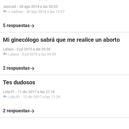
JesicaG
-
28 ago 2014 a las 03:03
c-salinas
-
30 ago 2014 a las 13:57
5 respuestas
Mi ginecólogo sabrá que me realice un aborto
Lalayo
-
3 jul 2015 a las 05:56
Lalayo
-
5 jul 2015 a las 04:30
2 respuestas
Tes dudosos
Lola.01
-
11 dic 2017 a las 21:16
Lola.01
-
12 dic 2017 a las 11:29
2 respuestas