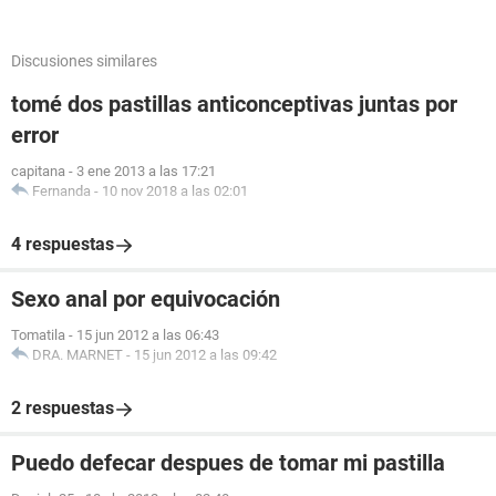
Discusiones similares
tomé dos pastillas anticonceptivas juntas por
error
capitana
-
3 ene 2013 a las 17:21
Fernanda
-
10 nov 2018 a las 02:01
4 respuestas
Sexo anal por equivocación
Tomatila
-
15 jun 2012 a las 06:43
DRA. MARNET
-
15 jun 2012 a las 09:42
2 respuestas
Puedo defecar despues de tomar mi pastilla