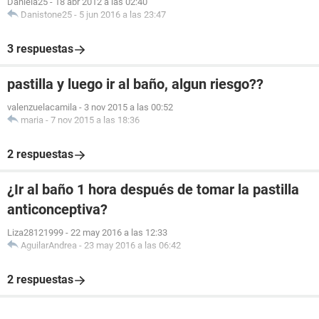
Daniela25
-
18 abr 2012 a las 02:40
Danistone25
-
5 jun 2016 a las 23:47
3 respuestas
pastilla y luego ir al baño, algun riesgo??
valenzuelacamila
-
3 nov 2015 a las 00:52
maria
-
7 nov 2015 a las 18:36
2 respuestas
¿Ir al baño 1 hora después de tomar la pastilla
anticonceptiva?
Liza28121999
-
22 may 2016 a las 12:33
AguilarAndrea
-
23 may 2016 a las 06:42
2 respuestas