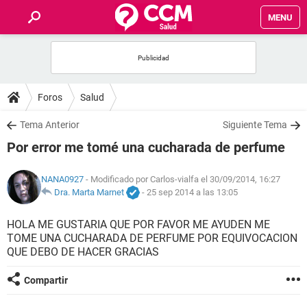
MENU
INICIO
FOROS
Foros
Salud
SALUD
Tema Anterior
Siguiente Tema
Por error me tomé una cucharada de perfume
FAMILIA
NANA0927
- Modificado por Carlos-vialfa el 30/09/2014, 16:27
NUTRICIÓN
Dra. Marta Marnet
-
25 sep 2014 a las 13:05
HOLA ME GUSTARIA QUE POR FAVOR ME AYUDEN ME
BIENESTAR
TOME UNA CUCHARADA DE PERFUME POR EQUIVOCACION
QUE DEBO DE HACER GRACIAS
SEXUALIDAD
Compartir
GLOSARIO