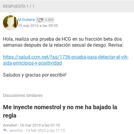
RESPUESTA 1 / 1
M Gutarra
2.433
29 sep 2014 a las 09:55
Hola, realiza una prueba de HCG en su fracción beta dos
semanas después de la relación sexual de riesgo. Revisa:
https://salud.ccm.net/faq/1736-prueba-para-detectar-el-vih-
sida-principios-y-positividad
Saludos y gracias por escribir!
Discusiones similares
Me inyecte nomestrol y no me ha bajado la
regla
Annabel
-
16 mar 2019 a las 01:10
Jennifer
-
14 feb 2023 a las 11:15