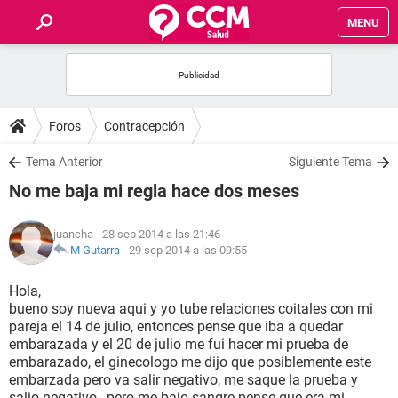
MENU
INICIO
FOROS
Foros
Contracepción
SALUD
Tema Anterior
Siguiente Tema
No me baja mi regla hace dos meses
FAMILIA
juancha
- 28 sep 2014 a las 21:46
NUTRICIÓN
M Gutarra
-
29 sep 2014 a las 09:55
Hola,
BIENESTAR
bueno soy nueva aqui y yo tube relaciones coitales con mi
pareja el 14 de julio, entonces pense que iba a quedar
SEXUALIDAD
embarazada y el 20 de julio me fui hacer mi prueba de
embarazado, el ginecologo me dijo que posiblemente este
embarzada pero va salir negativo, me saque la prueba y
GLOSARIO
salio negativo , pero me bajo sangre pense que era mi