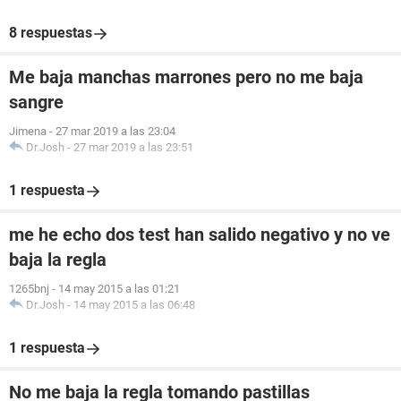
8 respuestas
Me baja manchas marrones pero no me baja
sangre
Jimena
-
27 mar 2019 a las 23:04
Dr.Josh
-
27 mar 2019 a las 23:51
1 respuesta
me he echo dos test han salido negativo y no ve
baja la regla
1265bnj
-
14 may 2015 a las 01:21
Dr.Josh
-
14 may 2015 a las 06:48
1 respuesta
No me baja la regla tomando pastillas