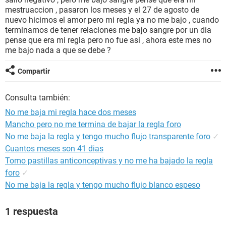
mestruaccion , pasaron los meses y el 27 de agosto de
nuevo hicimos el amor pero mi regla ya no me bajo , cuando
terminamos de tener relaciones me bajo sangre por un dia
pense que era mi regla pero no fue asi , ahora este mes no
me bajo nada a que se debe ?
Compartir
Consulta también:
No me baja mi regla hace dos meses
Mancho pero no me termina de bajar la regla foro
No me baja la regla y tengo mucho flujo transparente foro
✓
Cuantos meses son 41 dias
Tomo pastillas anticonceptivas y no me ha bajado la regla
foro
✓
No me baja la regla y tengo mucho flujo blanco espeso
1 respuesta