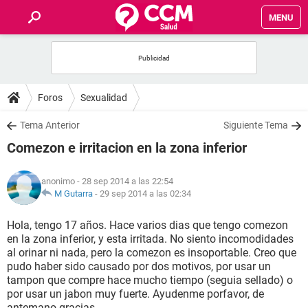
MENU
INICIO
FOROS
Foros
Sexualidad
SALUD
Tema Anterior
Siguiente Tema
Comezon e irritacion en la zona inferior
FAMILIA
anonimo
- 28 sep 2014 a las 22:54
NUTRICIÓN
M Gutarra
-
29 sep 2014 a las 02:34
Hola, tengo 17 años. Hace varios dias que tengo comezon
BIENESTAR
en la zona inferior, y esta irritada. No siento incomodidades
al orinar ni nada, pero la comezon es insoportable. Creo que
SEXUALIDAD
pudo haber sido causado por dos motivos, por usar un
tampon que compre hace mucho tiempo (seguia sellado) o
por usar un jabon muy fuerte. Ayudenme porfavor, de
GLOSARIO
antemano gracias