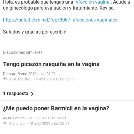
Hola, es probable que tengas una
infección vaginal
. Acude a
un ginecólogo para evaluación y tratamiento. Revisa:
https://salud.ccm.net/faq/3067-infecciones-vaginales
Saludos y gracias por escribir!
Discusiones similares
Tengo picazón rasquiña en la vagina
Dianap
-
9 ene 2019 a las 01:22
DRA. MARNET
-
9 ene 2019 a las 12:17
1 respuesta
¿Me puedo poner Barmicil en la vagina?
Ay que dolor!!
-
21 jul 2012 a las 09:28
Dr.manzur
-
18 may 2023 a las 22:51