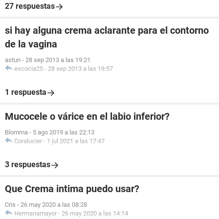
27 respuestas
si hay alguna crema aclarante para el contorno
de la vagina
astun
-
28 sep 2013 a las 19:21
escocia25
-
28 sep 2013 a las 19:57
1 respuesta
Mucocele o várice en el labio inferior?
Blomma
-
5 ago 2019 a las 22:13
Coralucier
-
1 jul 2021 a las 17:47
3 respuestas
Que Crema intima puedo usar?
Cris
-
26 may 2020 a las 08:28
Hermanamayor
-
26 may 2020 a las 14:14