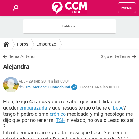
MENU
INICIO
FOROS
Foros
Embarazo
SALUD
Tema Anterior
Siguiente Tema
Alejandra
FAMILIA
ALE
- 29 sep 2014 a las 03:04
NUTRICIÓN
Dra. Marlene Huancahuari
-
3 oct 2014 a las 03:50
Hola, tengo 45 años y quiero saber que posibilidad de
BIENESTAR
quedar
embarazada
y qué riesgos tengo o tiene el
bebe
?
tengo hipotiroidismo
crónico
medicada y mi ginecóloga me
SEXUALIDAD
dijo que por no tener mi
TSH
nivelado, no ovulo ..esto es así
?
Intento embarazarme y nada..no sé que hacer ? si seguir
GLOSARIO
intentando por mi edad? perdí un bb a principios del 2011 y