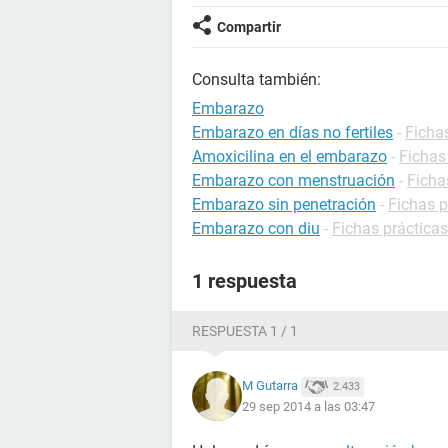
Compartir
Consulta también:
Embarazo
Embarazo en días no fertiles
-
Ficha
Amoxicilina en el embarazo
-
Fichas
Embarazo con menstruación
-
Ficha
Embarazo sin penetración
-
Fichas 
Embarazo con diu
-
Fichas práctica
1 respuesta
RESPUESTA 1 / 1
M Gutarra
2.433
29 sep 2014 a las 03:47