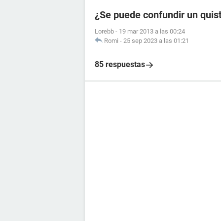
¿Se puede confundir un quis
Lorebb
-
19 mar 2013 a las 00:24
Romi
-
25 sep 2023 a las 01:21
85 respuestas