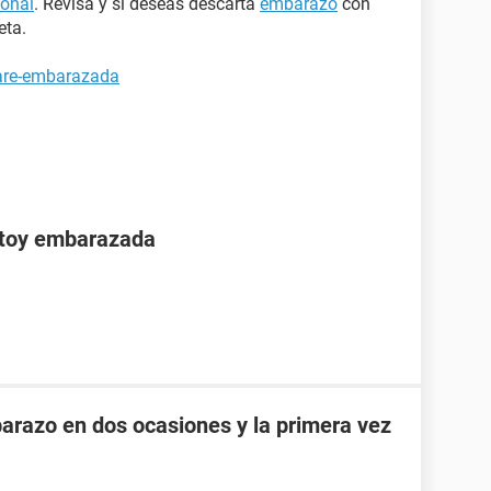
monal
. Revisa y si deseas descarta
embarazo
con
eta.
tare-embarazada
stoy embarazada
razo en dos ocasiones y la primera vez