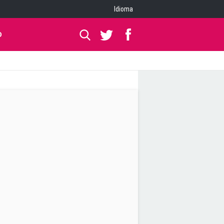
Idioma
O