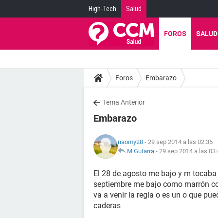
High-Tech
Salud
FOROS
SALUD
Foros
Embarazo
Tema Anterior
Embarazo
naomy28
- 29 sep 2014 a las 02:35
M Gutarra
-
29 sep 2014 a las 03
El 28 de agosto me bajo y m tocaba 
septiembre me bajo como marrón con
va a venir la regla o es un o que p
caderas