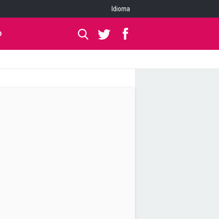
Idioma
O