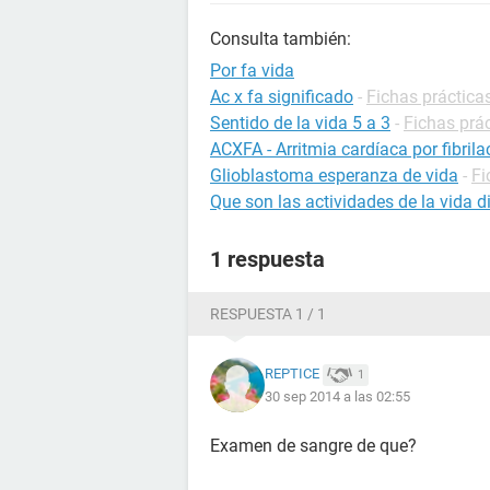
Consulta también:
Por fa vida
Ac x fa significado
-
Fichas prácticas
Sentido de la vida 5 a 3
-
Fichas prác
ACXFA - Arritmia cardíaca por fibrila
Glioblastoma esperanza de vida
-
Fi
Que son las actividades de la vida d
1 respuesta
RESPUESTA 1 / 1
REPTICE
1
30 sep 2014 a las 02:55
Examen de sangre de que?