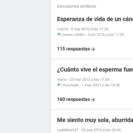
Discusiones similares
Esperanza de vida de un cán
Luizmi
-
9 sep 2010 a las 11:25
james valdez
-
4 jun 2016 a las 11:30
115 respuestas
¿Cuánto vive el esperma fue
maria
-
23 mar 2012 a las 11:54
Asustada
-
1 may 2023 a las 16:46
160 respuestas
Me siento muy sola, aburrida 
Ladyblue247
-
25 sep 2016 a las 20:46