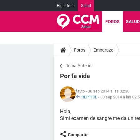
High-Tech
Salud
FOROS
SALUD
Foros
Embarazo
Tema Anterior
Por fa vida
fayto
- 30 sep 2014 a las 02:38
REPTICE
-
30 sep 2014 a las 02:
Hola,
Simi examen de sangre me da un res
Compartir