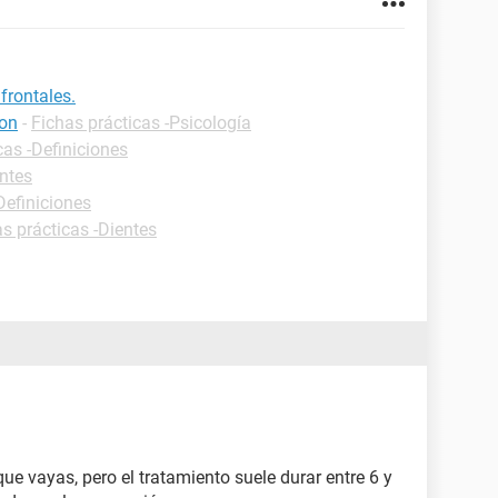
frontales.
ion
-
Fichas prácticas -Psicología
cas -Definiciones
entes
Definiciones
s prácticas -Dientes
ue vayas, pero el tratamiento suele durar entre 6 y