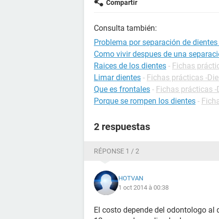
Compartir
Consulta también:
Problema por separación de dientes 
Como vivir despues de una separac
Raices de los dientes
-
Fichas prácti
Limar dientes
-
Fichas prácticas -Di
Que es frontales
-
Fichas prácticas -
Porque se rompen los dientes
-
Ficha
2 respuestas
RÉPONSE 1 / 2
HOTVAN
1 oct 2014 à 00:38
El costo depende del odontologo al q