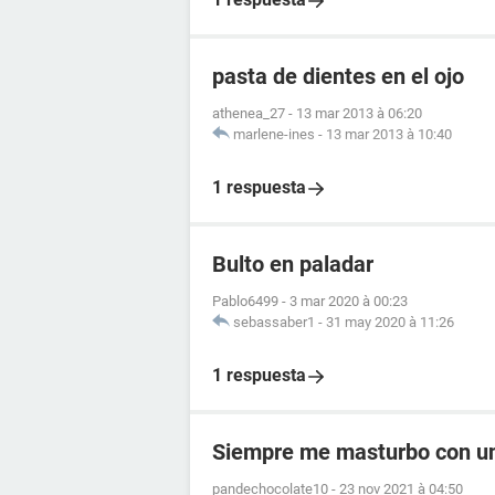
pasta de dientes en el ojo
athenea_27
-
13 mar 2013 à 06:20
marlene-ines
-
13 mar 2013 à 10:40
1 respuesta
Bulto en paladar
Pablo6499
-
3 mar 2020 à 00:23
sebassaber1
-
31 may 2020 à 11:26
1 respuesta
Siempre me masturbo con un 
pandechocolate10
-
23 nov 2021 à 04:50