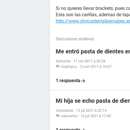
Si no quieres llevar brackets, pues ca
Esta son las carillas, ademas de ta
http://www.clinicadentalbernabeu.es
Discusiones similares
Me entró pasta de dientes en
Astrocito
-
11 oct 2017 à 20:54
SophieLu
-
12 oct 2017 à 10:07
1 respuesta
Mi hija se echo pasta de dien
Constanza
-
12 jul 2021 à 22:14
rolacarlos
-
13 jul 2021 à 17:49
1 respuesta