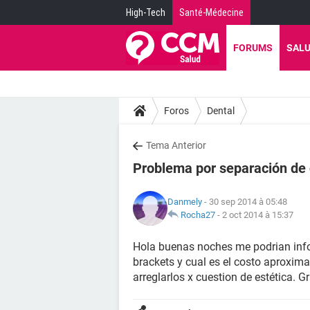
High-Tech
Santé-Médecine
FORUMS
SAL
Foros
Dental
Tema Anterior
Problema por separación de 
Danmely
- 30 sep 2014 à 05:48
Rocha27
-
2 oct 2014 à 15:37
Hola buenas noches me podrian inf
brackets y cual es el costo aproxim
arreglarlos x cuestion de estética. G