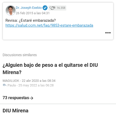
Dr. Joseph Exebio
16.358
26 feb 2015 a las 04:31
Revisa: ¿Estaré embarazada?
https://salud.ccm.net/faq/9853-estare-embarazada
Discusiones similares
¿Alguien bajo de peso a el quitarse el DIU
Mirena?
MAGILUOK
-
22 abr 2020 a las 08:34
Paula
-
25 may 2022 a las 06:28
73 respuestas
DIU Mirena