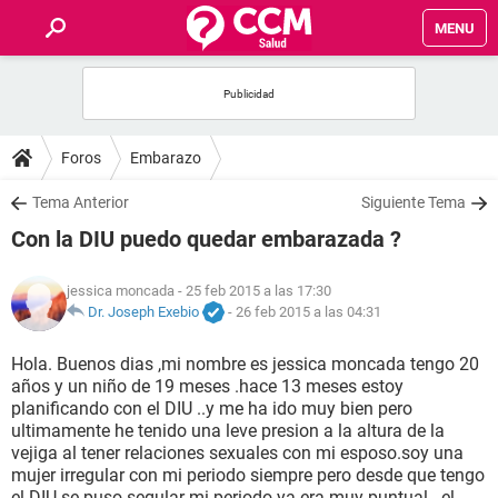
MENU
INICIO
FOROS
Foros
Embarazo
SALUD
Tema Anterior
Siguiente Tema
Con la DIU puedo quedar embarazada ?
FAMILIA
jessica moncada
- 25 feb 2015 a las 17:30
NUTRICIÓN
Dr. Joseph Exebio
-
26 feb 2015 a las 04:31
Hola. Buenos dias ,mi nombre es jessica moncada tengo 20
BIENESTAR
años y un niño de 19 meses .hace 13 meses estoy
planificando con el DIU ..y me ha ido muy bien pero
SEXUALIDAD
ultimamente he tenido una leve presion a la altura de la
vejiga al tener relaciones sexuales con mi esposo.soy una
mujer irregular con mi periodo siempre pero desde que tengo
GLOSARIO
el DIU se puso segular mi periodo ya era muy puntual ..el