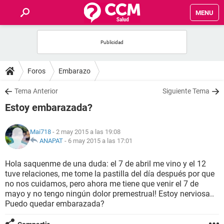
MENU
INICIO
FOROS
Foros
Embarazo
SALUD
Tema Anterior
Siguiente Tema
Estoy embarazada?
FAMILIA
Mai718
- 2 may 2015 a las 19:08
NUTRICIÓN
ANAPAT
-
6 may 2015 a las 17:01
Hola saquenme de una duda: el 7 de abril me vino y el 12
BIENESTAR
tuve relaciones, me tome la pastilla del día después por que
no nos cuidamos, pero ahora me tiene que venir el 7 de
SEXUALIDAD
mayo y no tengo ningún dolor premestrual! Estoy nerviosa..
Puedo quedar embarazada?
GLOSARIO