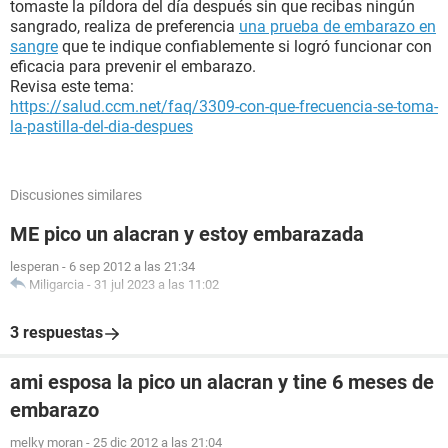
tomaste la píldora del día después sin que recibas ningún
sangrado, realiza de preferencia
una prueba de embarazo en
sangre
que te indique confiablemente si logró funcionar con
eficacia para prevenir el embarazo.
Revisa este tema:
https://salud.ccm.net/faq/3309-con-que-frecuencia-se-toma-
la-pastilla-del-dia-despues
Discusiones similares
ME pico un alacran y estoy embarazada
lesperan
-
6 sep 2012 a las 21:34
Miligarcia
-
31 jul 2023 a las 11:02
3 respuestas
ami esposa la pico un alacran y tine 6 meses de
embarazo
melky moran
-
25 dic 2012 a las 21:04