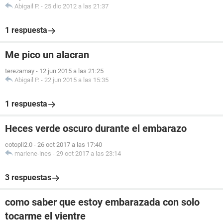
Abigail P.
-
25 dic 2012 a las 21:37
1 respuesta
Me pico un alacran
terezamay
-
12 jun 2015 a las 21:25
Abigail P.
-
22 jun 2015 a las 15:35
1 respuesta
Heces verde oscuro durante el embarazo
cotopli2.0
-
26 oct 2017 a las 17:40
marlene-ines
-
29 oct 2017 a las 23:14
3 respuestas
como saber que estoy embarazada con solo
tocarme el vientre