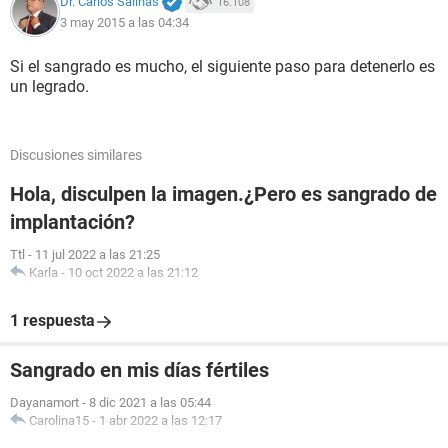
Dr. Carlos Salinas
16.108
3 may 2015 a las 04:34
Si el sangrado es mucho, el siguiente paso para detenerlo es
un legrado.
Discusiones similares
Hola, disculpen la imagen.¿Pero es sangrado de
implantación?
Ttl
-
11 jul 2022 a las 21:25
Karla
-
10 oct 2022 a las 21:12
1 respuesta
Sangrado en mis días fértiles
Dayanamort
-
8 dic 2021 a las 05:44
Carolina15
-
1 abr 2022 a las 12:17