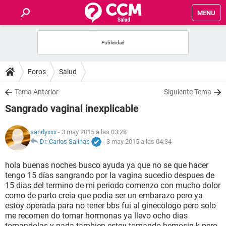
MENU
INICIO
FOROS
Foros
Salud
SALUD
Tema Anterior
Siguiente Tema
Sangrado vaginal inexplicable
FAMILIA
sandyxxx
- 3 may 2015 a las 03:28
NUTRICIÓN
Dr. Carlos Salinas
-
3 may 2015 a las 04:34
hola buenas noches busco ayuda ya que no se que hacer
BIENESTAR
tengo 15 días sangrando por la vagina sucedio despues de
15 dias del termino de mi periodo comenzo con mucho dolor
SEXUALIDAD
como de parto creia que podia ser un embarazo pero ya
estoy operada para no tener bbs fui al ginecologo pero solo
me recomen do tomar hormonas ya llevo ocho dias
GLOSARIO
tomandolas y nada tambien estoy tomando hemosin k pero