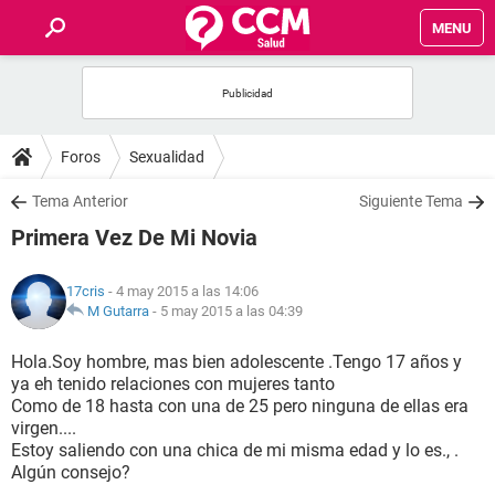
MENU
INICIO
FOROS
Foros
Sexualidad
SALUD
Tema Anterior
Siguiente Tema
Primera Vez De Mi Novia
FAMILIA
17cris
- 4 may 2015 a las 14:06
NUTRICIÓN
M Gutarra
-
5 may 2015 a las 04:39
Hola.Soy hombre, mas bien adolescente .Tengo 17 años y
BIENESTAR
ya eh tenido relaciones con mujeres tanto
Como de 18 hasta con una de 25 pero ninguna de ellas era
SEXUALIDAD
virgen....
Estoy saliendo con una chica de mi misma edad y lo es., .
Algún consejo?
GLOSARIO