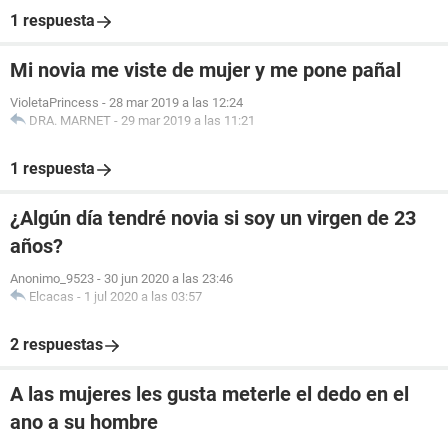
1 respuesta
Mi novia me viste de mujer y me pone pañal
VioletaPrincess
-
28 mar 2019 a las 12:24
DRA. MARNET
-
29 mar 2019 a las 11:21
1 respuesta
¿Algún día tendré novia si soy un virgen de 23
años?
Anonimo_9523
-
30 jun 2020 a las 23:46
Elcacas
-
1 jul 2020 a las 03:57
2 respuestas
A las mujeres les gusta meterle el dedo en el
ano a su hombre