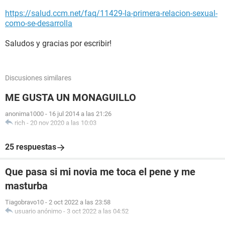
https://salud.ccm.net/faq/11429-la-primera-relacion-sexual-
como-se-desarrolla
Saludos y gracias por escribir!
Discusiones similares
ME GUSTA UN MONAGUILLO
anonima1000
-
16 jul 2014 a las 21:26
rich
-
20 nov 2020 a las 10:03
25 respuestas
Que pasa si mi novia me toca el pene y me
masturba
Tiagobravo10
-
2 oct 2022 a las 23:58
usuario anónimo
-
3 oct 2022 a las 04:52