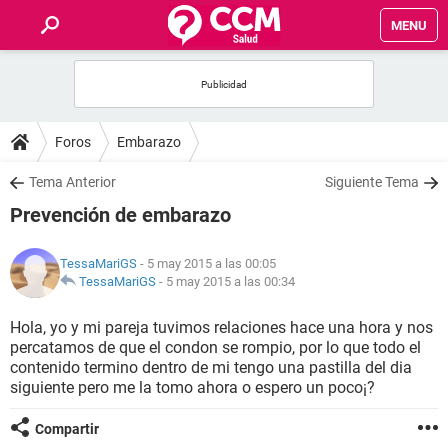
MENU
INICIO
FOROS
Foros
Embarazo
SALUD
Tema Anterior
Siguiente Tema
Prevención de embarazo
FAMILIA
TessaMariGS
- 5 may 2015 a las 00:05
NUTRICIÓN
TessaMariGS
-
5 may 2015 a las 00:34
Hola, yo y mi pareja tuvimos relaciones hace una hora y nos
BIENESTAR
percatamos de que el condon se rompio, por lo que todo el
contenido termino dentro de mi tengo una pastilla del dia
SEXUALIDAD
siguiente pero me la tomo ahora o espero un poco¡?
Compartir
GLOSARIO