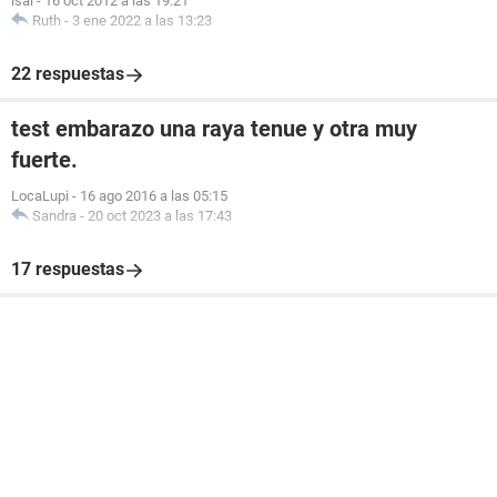
isai
-
16 oct 2012 a las 19:21
Ruth
-
3 ene 2022 a las 13:23
22 respuestas
test embarazo una raya tenue y otra muy
fuerte.
LocaLupi
-
16 ago 2016 a las 05:15
Sandra
-
20 oct 2023 a las 17:43
17 respuestas