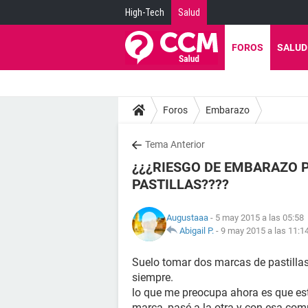
High-Tech
Salud
FOROS
SALUD
Foros
Embarazo
Tema Anterior
¿¿¿RIESGO DE EMBARAZO 
PASTILLAS????
Augustaaa
- 5 may 2015 a las 05:58
Abigail P.
-
9 may 2015 a las 11:1
Suelo tomar dos marcas de pastillas
siempre.
lo que me preocupa ahora es que es
marca, pasé a la otra y con esa com