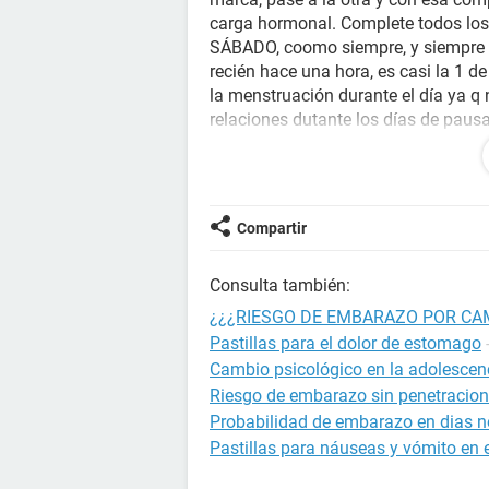
carga hormonal. Complete todos los 
SÁBADO, coomo siempre, y siempre m
recién hace una hora, es casi la 1 
la menstruación durante el día ya q 
relaciones dutante los días de pau
tomar la pastilla, e hice un cambio
haber riesgo de embarazo? ¿es norma
tengo miedo de que mañana no me b
Compartir
Consulta también:
¿¿¿RIESGO DE EMBARAZO POR CAM
Pastillas para el dolor de estomago
Cambio psicológico en la adolescen
Riesgo de embarazo sin penetracion
Probabilidad de embarazo en dias no
Pastillas para náuseas y vómito en