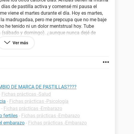
días de pastilla activa y comensé mi pausa el
e viene el martes durante el día. Hoy es martes,
de la madrugadaa, pero me prepcupa que no me baje
no he tenido ni un dolor mentstrual hoy. Tube
sa (sábado y domingo). ¿aunque nunca dejé de
 pero dentro de mis dos marcas de siempre, puede
Ver más
l no tener dolor menstrual la noche anterior?
aje!!! ayuda.
BIO DE MARCA DE PASTILLAS????
-
Fichas prácticas -Salud
cia
-
Fichas prácticas -Psicología
-
Fichas prácticas -Embarazo
 fertiles
-
Fichas prácticas -Embarazo
 el embarazo
-
Fichas prácticas -Embarazo