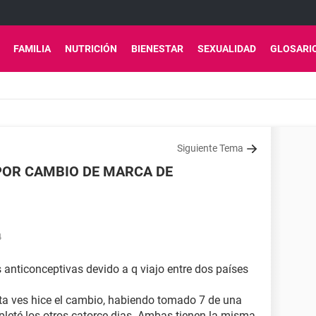
FAMILIA
NUTRICIÓN
BIENESTAR
SEXUALIDAD
GLOSARI
Siguiente Tema
POR CAMBIO DE MARCA DE
4
 anticonceptivas devido a q viajo entre dos países
ta ves hice el cambio, habiendo tomado 7 de una
pleté los otros catorce dias. Ambas tienen la misma