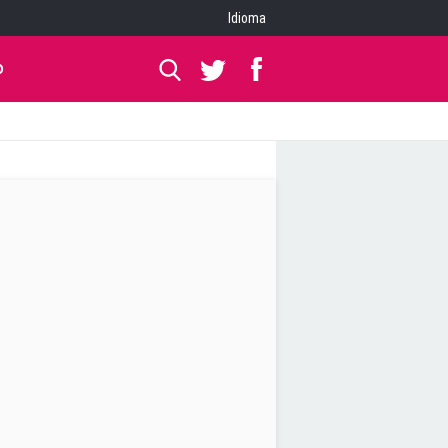
Idioma
O