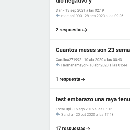
dió negativo y
Dan
-
13 sep 2021 a las 02:19
marsan1990
-
28 sep 2023 a las 09:26
2 respuestas
Cuantos meses son 23 sema
Carolina271992
-
10 abr 2020 a las 00:43
Hermanamayor
-
10 abr 2020 a las 01:44
1 respuesta
test embarazo una raya tenu
LocaLupi
-
16 ago 2016 a las 05:15
Sandra
-
20 oct 2023 a las 17:43
17 respuestas