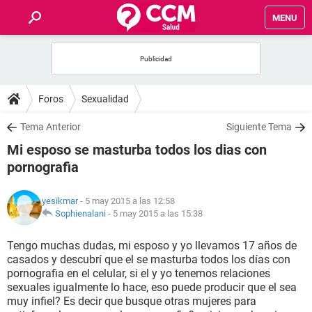
MENU
INICIO
FOROS
Foros
Sexualidad
SALUD
Tema Anterior
Siguiente Tema
Mi esposo se masturba todos los dias con
FAMILIA
pornografia
NUTRICIÓN
yesikmar
- 5 may 2015 a las 12:58
Sophienalani
-
5 may 2015 a las 15:38
BIENESTAR
Tengo muchas dudas, mi esposo y yo llevamos 17 años de
casados y descubrí que el se masturba todos los días con
SEXUALIDAD
pornografia en el celular, si el y yo tenemos relaciones
sexuales igualmente lo hace, eso puede producir que el sea
muy infiel? Es decir que busque otras mujeres para
GLOSARIO