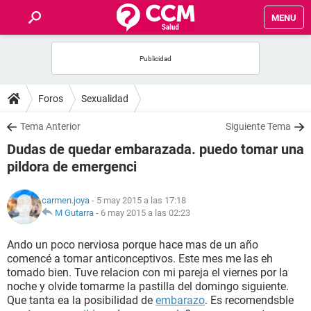
MENU
INICIO
FOROS
Foros
Sexualidad
SALUD
Tema Anterior
Siguiente Tema
Dudas de quedar embarazada. puedo tomar una
FAMILIA
pildora de emergenci
NUTRICIÓN
carmen.joya
- 5 may 2015 a las 17:18
M Gutarra
-
6 may 2015 a las 02:23
BIENESTAR
Ando un poco nerviosa porque hace mas de un año
comencé a tomar anticonceptivos. Este mes me las eh
SEXUALIDAD
tomado bien. Tuve relacion con mi pareja el viernes por la
noche y olvide tomarme la pastilla del domingo siguiente.
Que tanta ea la posibilidad de
embarazo
. Es recomendsble
GLOSARIO