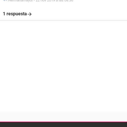
Hermanamayor
-
22 nov 2019 a las 08:36
1 respuesta