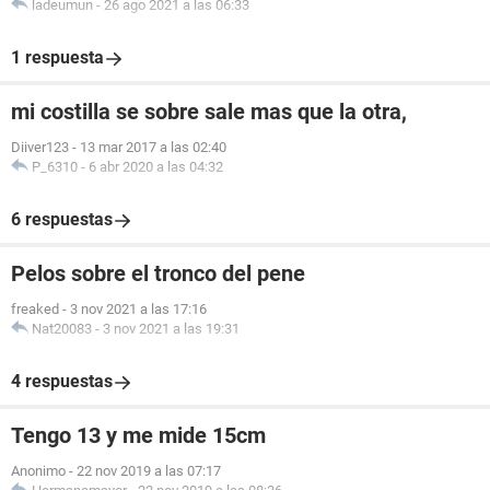
ladeumun
-
26 ago 2021 a las 06:33
1 respuesta
mi costilla se sobre sale mas que la otra,
Diiver123
-
13 mar 2017 a las 02:40
P_6310
-
6 abr 2020 a las 04:32
6 respuestas
Pelos sobre el tronco del pene
freaked
-
3 nov 2021 a las 17:16
Nat20083
-
3 nov 2021 a las 19:31
4 respuestas
Tengo 13 y me mide 15cm
Anonimo
-
22 nov 2019 a las 07:17