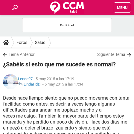
MENU
INICIO
FOROS
Foros
Salud
SALUD
Tema Anterior
Siguiente Tema
¿Sabéis si esto que me sucede es normal?
FAMILIA
Lenaa97
- 5 may 2015 a las 17:19
NUTRICIÓN
LindaHdzF
-
5 may 2015 a las 17:34
Desde hace tiempo siento que no puedo moverme con tanta
BIENESTAR
facilidad como antes, es decir, a veces tengo algunas
dificultades para andar, me tropiezo mucho y a
SEXUALIDAD
veces me caigo. También la mayor parte del tiempo estoy
mareada y he perdido un poco de visión. Hace dos días me
empezó a doler el brazo izquierdo y siento que está
GLOSARIO
entumecido, y desde entonces no se me ha quitado, y a