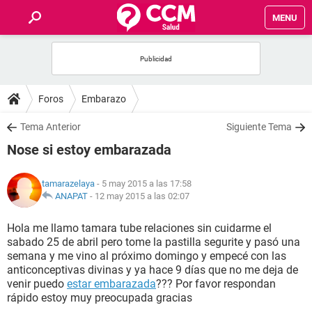
MENU
INICIO
FOROS
Foros
Embarazo
SALUD
Tema Anterior
Siguiente Tema
Nose si estoy embarazada
FAMILIA
tamarazelaya
- 5 may 2015 a las 17:58
NUTRICIÓN
ANAPAT
-
12 may 2015 a las 02:07
Hola me llamo tamara tube relaciones sin cuidarme el
BIENESTAR
sabado 25 de abril pero tome la pastilla segurite y pasó una
semana y me vino al próximo domingo y empecé con las
SEXUALIDAD
anticonceptivas divinas y ya hace 9 días que no me deja de
venir puedo
estar embarazada
??? Por favor respondan
rápido estoy muy preocupada gracias
GLOSARIO