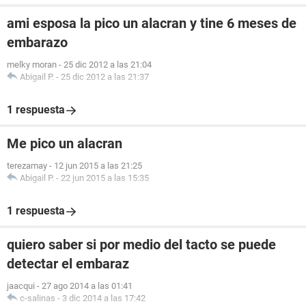
ami esposa la pico un alacran y tine 6 meses de
embarazo
melky moran
-
25 dic 2012 a las 21:04
Abigail P.
-
25 dic 2012 a las 21:37
1 respuesta
Me pico un alacran
terezamay
-
12 jun 2015 a las 21:25
Abigail P.
-
22 jun 2015 a las 15:35
1 respuesta
quiero saber si por medio del tacto se puede
detectar el embaraz
jaacqui
-
27 ago 2014 a las 01:41
c-salinas
-
3 dic 2014 a las 17:42