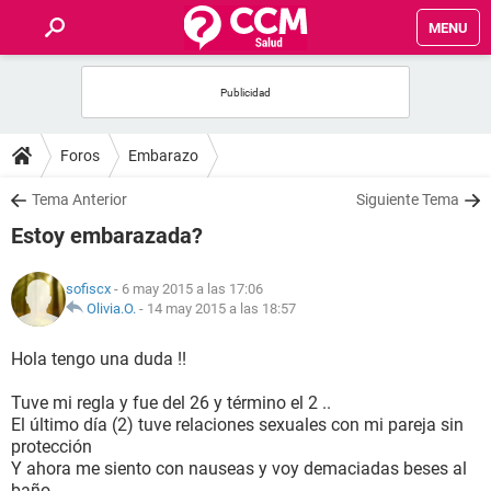
MENU
INICIO
FOROS
Foros
Embarazo
SALUD
Tema Anterior
Siguiente Tema
Estoy embarazada?
FAMILIA
sofiscx
- 6 may 2015 a las 17:06
NUTRICIÓN
Olivia.O.
-
14 may 2015 a las 18:57
Hola tengo una duda !!
BIENESTAR
Tuve mi regla y fue del 26 y término el 2 ..
SEXUALIDAD
El último día (2) tuve relaciones sexuales con mi pareja sin
protección
Y ahora me siento con nauseas y voy demaciadas beses al
GLOSARIO
baño