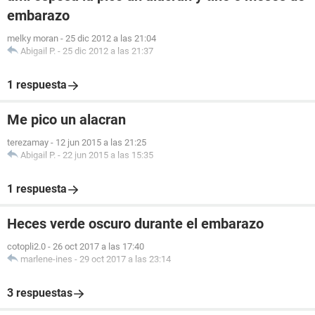
embarazo
melky moran
-
25 dic 2012 a las 21:04
Abigail P.
-
25 dic 2012 a las 21:37
1 respuesta
Me pico un alacran
terezamay
-
12 jun 2015 a las 21:25
Abigail P.
-
22 jun 2015 a las 15:35
1 respuesta
Heces verde oscuro durante el embarazo
cotopli2.0
-
26 oct 2017 a las 17:40
marlene-ines
-
29 oct 2017 a las 23:14
3 respuestas