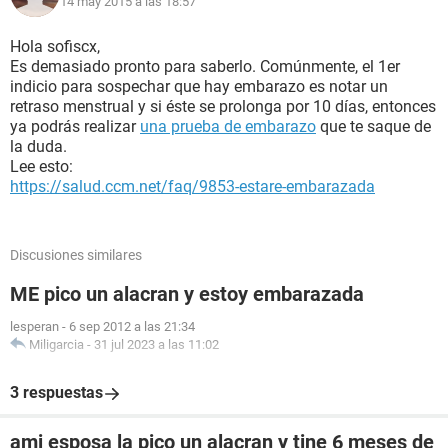
14 may 2015 a las 18:57
Hola sofiscx,
Es demasiado pronto para saberlo. Comúnmente, el 1er
indicio para sospechar que hay embarazo es notar un
retraso menstrual y si éste se prolonga por 10 días, entonces
ya podrás realizar
una prueba de embarazo
que te saque de
la duda.
Lee esto:
https://salud.ccm.net/faq/9853-estare-embarazada
Discusiones similares
ME pico un alacran y estoy embarazada
lesperan
-
6 sep 2012 a las 21:34
Miligarcia
-
31 jul 2023 a las 11:02
3 respuestas
ami esposa la pico un alacran y tine 6 meses de