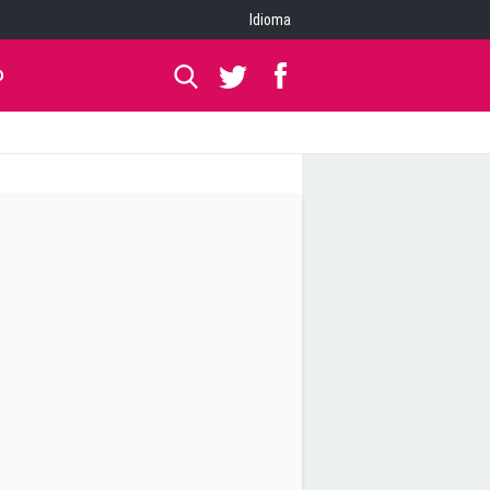
Idioma
O