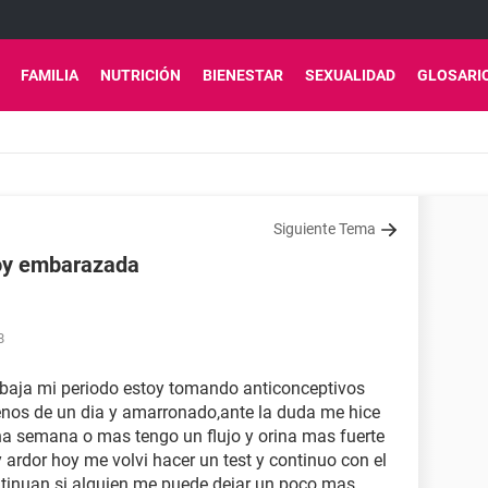
FAMILIA
NUTRICIÓN
BIENESTAR
SEXUALIDAD
GLOSARI
Siguiente Tema
toy embarazada
8
e baja mi periodo estoy tomando anticonceptivos
nos de un dia y amarronado,ante la duda me hice
na semana o mas tengo un flujo y orina mas fuerte
ardor hoy me volvi hacer un test y continuo con el
ntinuan.si alguien me puede dejar un poco mas