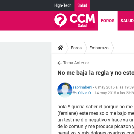
High-Tech
Salud
FOROS
SALUD
Foros
Embarazo
Tema Anterior
No me baja la regla y no es
sabrinabeni
- 6 may 2015 a las 19:39
Olivia.O.
-
14 may 2015 a las 23:2
hola !! queria saber el porque no m
(femiane) este mes solo me bajo me
un test me dio negativo y hace ya u
de lo comun y me produce picazon y 
negativo .y mis dolores ovaricos co