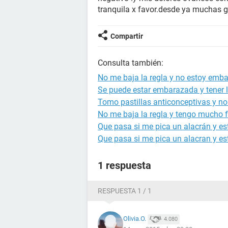
tranquila x favor.desde ya muchas g
Compartir
Consulta también:
No me baja la regla y no estoy emb
Se puede estar embarazada y tener l
Tomo pastillas anticonceptivas y no
No me baja la regla y tengo mucho f
Que pasa si me pica un alacrán y 
Que pasa si me pica un alacran y 
1 respuesta
RESPUESTA 1 / 1
Olivia.O.
4.080