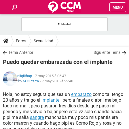
MENU
INICIO
FORUMS
Foros
Sexualidad
SALUD
Tema Anterior
Siguiente Tema
Puedo quedar embarazada con el implante
FAMILIA
niiqiithap
- 7 may 2015 à 06:47
NUTRICIÓN
M Gutarra
-
7 may 2015 à 22:48
Hola, no estoy segura que sea un
embarazo
como tal tengo
BIENESTAR
20 años y traigo el
implante
, pero a finales d abril me bajo
todo normal , pero pasaron tres dias desde que paso mi
SEXUALIDAD
periodo y me volvio a bajar pero esta vz solo cuando hacia
pipi me salia
sangre
manchaba muy poco mis pantis era
color marron y cuando hago pipi es Como Rojo y rosa y no
GLOSARIO
se a que se deba eso o xq me pase