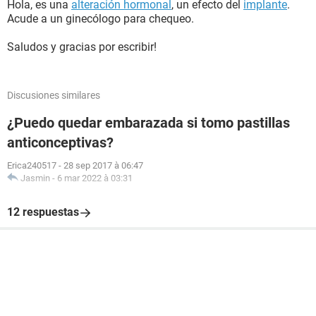
Hola, es una
alteración hormonal
, un efecto del
implante
.
Acude a un ginecólogo para chequeo.
Saludos y gracias por escribir!
Discusiones similares
¿Puedo quedar embarazada si tomo pastillas
anticonceptivas?
Erica240517
-
28 sep 2017 à 06:47
Jasmin
-
6 mar 2022 à 03:31
12 respuestas