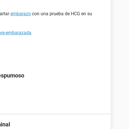
artar
embarazo
con una prueba de HCG en su
tare-embarazada
 espumoso
inal