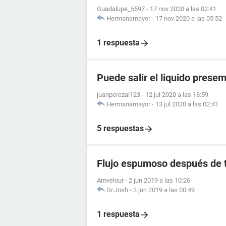
Guadalupe_5597
-
17 nov 2020 a las 02:41
Hermanamayor
-
17 nov 2020 a las 05:52
1 respuesta
Puede salir el liquido prese
juanperezal123
-
12 jul 2020 a las 18:59
Hermanamayor
-
13 jul 2020 a las 02:41
5 respuestas
Flujo espumoso después de t
Amvelour
-
2 jun 2019 a las 10:26
Dr.Josh
-
3 jun 2019 a las 00:49
1 respuesta