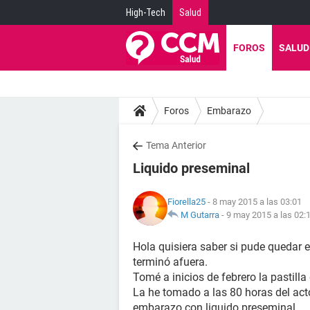
High-Tech
Salud
FOROS
SALUD
Foros
Embarazo
Tema Anterior
Liquido preseminal
Fiorella25
- 8 may 2015 a las 03:01
M Gutarra
-
9 may 2015 a las 02:
Hola quisiera saber si pude quedar 
terminó afuera.
Tomé a inicios de febrero la pastilla
La he tomado a las 80 horas del act
embarazo con liquido preseminal.