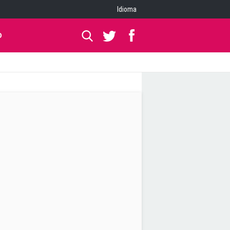
Idioma
O