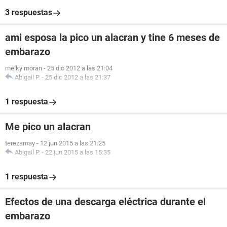
3 respuestas
ami esposa la pico un alacran y tine 6 meses de
embarazo
melky moran
-
25 dic 2012 a las 21:04
Abigail P.
-
25 dic 2012 a las 21:37
1 respuesta
Me pico un alacran
terezamay
-
12 jun 2015 a las 21:25
Abigail P.
-
22 jun 2015 a las 15:35
1 respuesta
Efectos de una descarga eléctrica durante el
embarazo