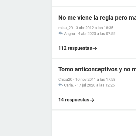
No me viene la regla pero m
miau_29
-
3 abr 2012 a las 18:35
Angnu
-
4 abr 2020 a las 07:55
112 respuestas
Tomo anticonceptivos y no me
Chica20
-
10 nov 2011 a las 17:58
Carla.
-
17 jul 2020 a las 12:26
14 respuestas